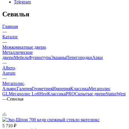
Telegram
Севилья
Главная
—
Каталог
—
Межкомнатные двери
Металлические
двери
Мебель
Фурнитура
Экраны
Перегородки
Арки
—
Albero
Aurum
—
Мегаполис
Альянс
Галерея
Геометрия
Империя
Классика
Мегаполис
GL
Мегаполис Loft
НеоКлассикаPRO
Скрытые двери
Status
West
—
Севилья
5 710
₽