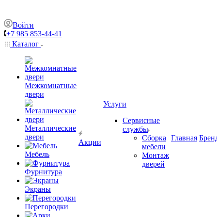
Войти
+7 985 853-44-41
Каталог
Межкомнатные
двери
Услуги
Сервисные
Металлические
службы
двери
Сборка
Главная
Брен
Акции
мебели
Мебель
Монтаж
дверей
Фурнитура
Экраны
Перегородки