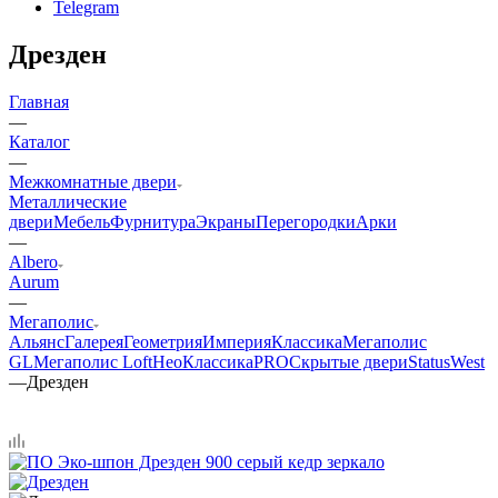
Telegram
Дрезден
Главная
—
Каталог
—
Межкомнатные двери
Металлические
двери
Мебель
Фурнитура
Экраны
Перегородки
Арки
—
Albero
Aurum
—
Мегаполис
Альянс
Галерея
Геометрия
Империя
Классика
Мегаполис
GL
Мегаполис Loft
НеоКлассикаPRO
Скрытые двери
Status
West
—
Дрезден