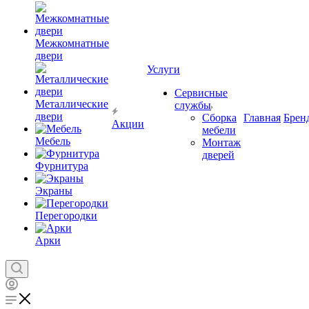
Межкомнатные
двери
Услуги
Сервисные
Металлические
службы
двери
Сборка
Главная
Брен
Акции
мебели
Мебель
Монтаж
дверей
Фурнитура
Экраны
Перегородки
Арки