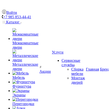
Войти
+7 985 853-44-41
Каталог
Межкомнатные
двери
Услуги
Сервисные
Металлические
службы
двери
Сборка
Главная
Брен
Акции
мебели
Мебель
Монтаж
дверей
Фурнитура
Экраны
Перегородки