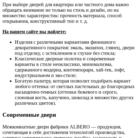
При выборе дверей для квартиры или частного дома важно
обращать внимание не только на стиль и дизайн, но на
множество характеристик: прочность материала, способ
открывания, конструктивный тип и т. д.
На нашем сайте вы найдете:
Изделия с различными вариантами финишного
декоративного покрытия: эмаль, экошпон, глянец, двери
под отделку, с остеклением и глухие без стекла;
Классические дверные полотна и современные
варианты в стиле неоклассики, минимализма,
сдержанного модерна, контемпорари, хай-тек, лофт,
индустриальном и эко-стиле;
Богатую палитру, которая позволит подобрать вариант
любого оттенка: от светлых пастельных до благородных
насыщенно-темных (оттенки бежевого и серого,
слоновая кость, капучино, шоколад и множество других
различных цветов).
Современные двери
Межкомнатные двери фабрики ALBERO — продукция,
сочетающая в себе достижения технологий производства,
эстетику современного дверного дизайна, надежность и