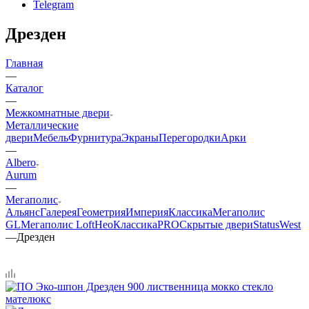
Telegram
Дрезден
Главная
—
Каталог
—
Межкомнатные двери
Металлические
двери
Мебель
Фурнитура
Экраны
Перегородки
Арки
—
Albero
Aurum
—
Мегаполис
Альянс
Галерея
Геометрия
Империя
Классика
Мегаполис
GL
Мегаполис Loft
НеоКлассикаPRO
Скрытые двери
Status
West
—
Дрезден