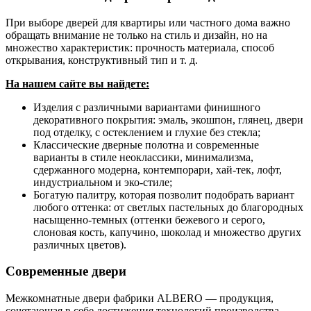
При выборе дверей для квартиры или частного дома важно
обращать внимание не только на стиль и дизайн, но на
множество характеристик: прочность материала, способ
открывания, конструктивный тип и т. д.
На нашем сайте вы найдете:
Изделия с различными вариантами финишного
декоративного покрытия: эмаль, экошпон, глянец, двери
под отделку, с остеклением и глухие без стекла;
Классические дверные полотна и современные
варианты в стиле неоклассики, минимализма,
сдержанного модерна, контемпорари, хай-тек, лофт,
индустриальном и эко-стиле;
Богатую палитру, которая позволит подобрать вариант
любого оттенка: от светлых пастельных до благородных
насыщенно-темных (оттенки бежевого и серого,
слоновая кость, капучино, шоколад и множество других
различных цветов).
Современные двери
Межкомнатные двери фабрики ALBERO — продукция,
сочетающая в себе достижения технологий производства,