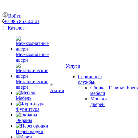
Войти
+7 985 853-44-41
Каталог
Межкомнатные
двери
Услуги
Сервисные
Металлические
службы
двери
Сборка
Главная
Брен
Акции
мебели
Мебель
Монтаж
дверей
Фурнитура
Экраны
Перегородки