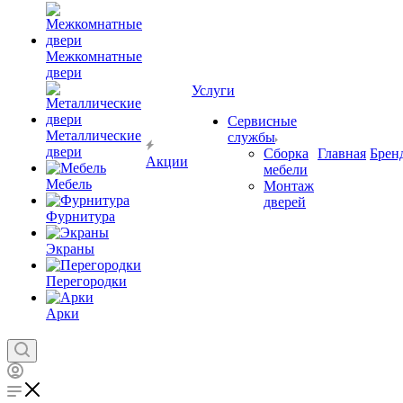
Межкомнатные
двери
Услуги
Сервисные
Металлические
службы
двери
Сборка
Главная
Брен
Акции
мебели
Мебель
Монтаж
дверей
Фурнитура
Экраны
Перегородки
Арки