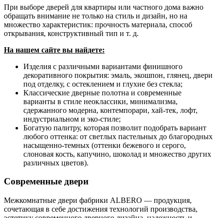
При выборе дверей для квартиры или частного дома важно
обращать внимание не только на стиль и дизайн, но на
множество характеристик: прочность материала, способ
открывания, конструктивный тип и т. д.
На нашем сайте вы найдете:
Изделия с различными вариантами финишного
декоративного покрытия: эмаль, экошпон, глянец, двери
под отделку, с остеклением и глухие без стекла;
Классические дверные полотна и современные
варианты в стиле неоклассики, минимализма,
сдержанного модерна, контемпорари, хай-тек, лофт,
индустриальном и эко-стиле;
Богатую палитру, которая позволит подобрать вариант
любого оттенка: от светлых пастельных до благородных
насыщенно-темных (оттенки бежевого и серого,
слоновая кость, капучино, шоколад и множество других
различных цветов).
Современные двери
Межкомнатные двери фабрики ALBERO — продукция,
сочетающая в себе достижения технологий производства,
эстетику современного дверного дизайна, надежность и