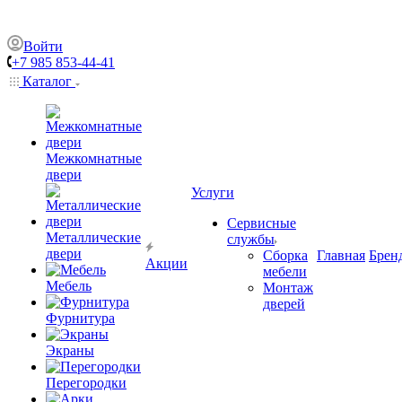
Войти
+7 985 853-44-41
Каталог
Межкомнатные
двери
Услуги
Сервисные
Металлические
службы
двери
Сборка
Главная
Брен
Акции
мебели
Мебель
Монтаж
дверей
Фурнитура
Экраны
Перегородки