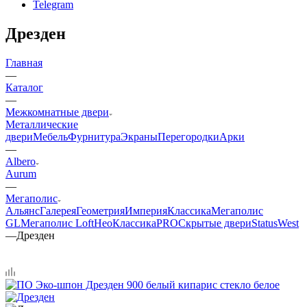
Telegram
Дрезден
Главная
—
Каталог
—
Межкомнатные двери
Металлические
двери
Мебель
Фурнитура
Экраны
Перегородки
Арки
—
Albero
Aurum
—
Мегаполис
Альянс
Галерея
Геометрия
Империя
Классика
Мегаполис
GL
Мегаполис Loft
НеоКлассикаPRO
Скрытые двери
Status
West
—
Дрезден