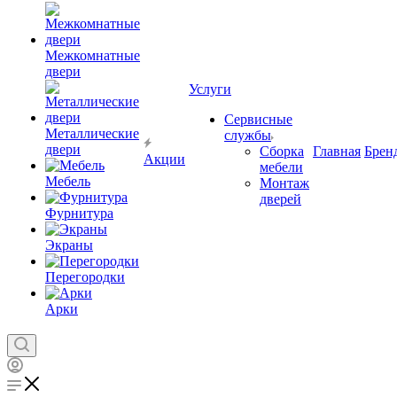
Межкомнатные
двери
Услуги
Сервисные
Металлические
службы
двери
Сборка
Главная
Брен
Акции
мебели
Мебель
Монтаж
дверей
Фурнитура
Экраны
Перегородки
Арки