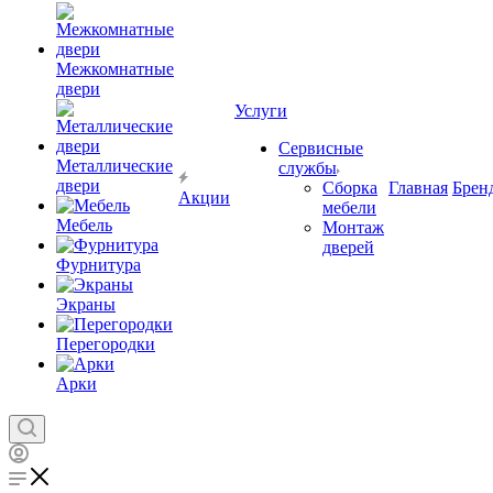
Межкомнатные
двери
Услуги
Сервисные
Металлические
службы
двери
Сборка
Главная
Брен
Акции
мебели
Мебель
Монтаж
дверей
Фурнитура
Экраны
Перегородки
Арки