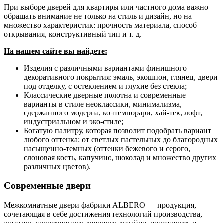
При выборе дверей для квартиры или частного дома важно
обращать внимание не только на стиль и дизайн, но на
множество характеристик: прочность материала, способ
открывания, конструктивный тип и т. д.
На нашем сайте вы найдете:
Изделия с различными вариантами финишного
декоративного покрытия: эмаль, экошпон, глянец, двери
под отделку, с остеклением и глухие без стекла;
Классические дверные полотна и современные
варианты в стиле неоклассики, минимализма,
сдержанного модерна, контемпорари, хай-тек, лофт,
индустриальном и эко-стиле;
Богатую палитру, которая позволит подобрать вариант
любого оттенка: от светлых пастельных до благородных
насыщенно-темных (оттенки бежевого и серого,
слоновая кость, капучино, шоколад и множество других
различных цветов).
Современные двери
Межкомнатные двери фабрики ALBERO — продукция,
сочетающая в себе достижения технологий производства,
эстетику современного дверного дизайна, надежность и