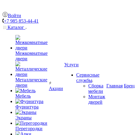
Войти
+7 985 853-44-41
Каталог
Межкомнатные
двери
Услуги
Сервисные
Металлические
службы
двери
Сборка
Главная
Брен
Акции
мебели
Мебель
Монтаж
дверей
Фурнитура
Экраны
Перегородки