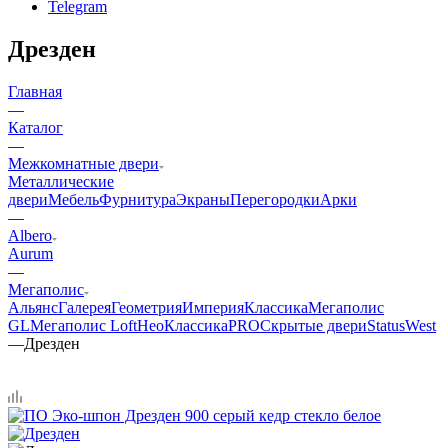
Telegram
Дрезден
Главная
—
Каталог
—
Межкомнатные двери
Металлические
двери
Мебель
Фурнитура
Экраны
Перегородки
Арки
—
Albero
Aurum
—
Мегаполис
Альянс
Галерея
Геометрия
Империя
Классика
Мегаполис
GL
Мегаполис Loft
НеоКлассикаPRO
Скрытые двери
Status
West
—
Дрезден