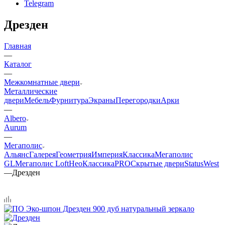
Telegram
Дрезден
Главная
—
Каталог
—
Межкомнатные двери
Металлические
двери
Мебель
Фурнитура
Экраны
Перегородки
Арки
—
Albero
Aurum
—
Мегаполис
Альянс
Галерея
Геометрия
Империя
Классика
Мегаполис
GL
Мегаполис Loft
НеоКлассикаPRO
Скрытые двери
Status
West
—
Дрезден