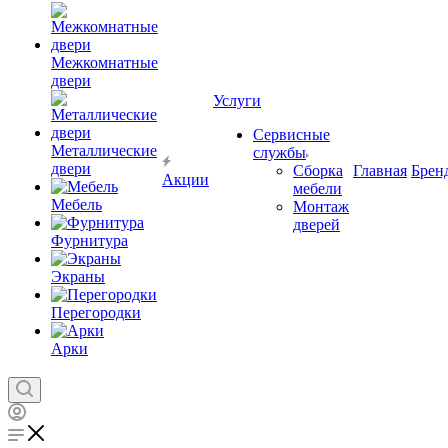
Межкомнатные
двери
Услуги
Сервисные
Металлические
службы
двери
Сборка
Главная
Брен
Акции
мебели
Мебель
Монтаж
дверей
Фурнитура
Экраны
Перегородки
Арки