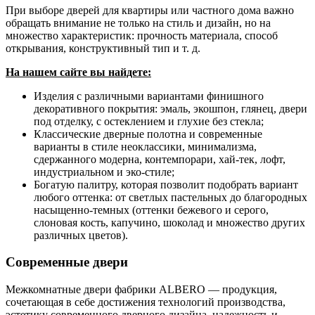
При выборе дверей для квартиры или частного дома важно
обращать внимание не только на стиль и дизайн, но на
множество характеристик: прочность материала, способ
открывания, конструктивный тип и т. д.
На нашем сайте вы найдете:
Изделия с различными вариантами финишного
декоративного покрытия: эмаль, экошпон, глянец, двери
под отделку, с остеклением и глухие без стекла;
Классические дверные полотна и современные
варианты в стиле неоклассики, минимализма,
сдержанного модерна, контемпорари, хай-тек, лофт,
индустриальном и эко-стиле;
Богатую палитру, которая позволит подобрать вариант
любого оттенка: от светлых пастельных до благородных
насыщенно-темных (оттенки бежевого и серого,
слоновая кость, капучино, шоколад и множество других
различных цветов).
Современные двери
Межкомнатные двери фабрики ALBERO — продукция,
сочетающая в себе достижения технологий производства,
эстетику современного дверного дизайна, надежность и