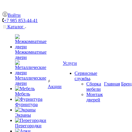
Войти
+7 985 853-44-41
Каталог
Межкомнатные
двери
Услуги
Сервисные
Металлические
службы
двери
Сборка
Главная
Брен
Акции
мебели
Мебель
Монтаж
дверей
Фурнитура
Экраны
Перегородки