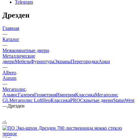
Telegram
Дрезден
Главная
—
Каталог
—
Межкомнатные двери
Металлические
двери
Мебель
Фурнитура
Экраны
Перегородки
Арки
—
Albero
Aurum
—
Мегаполис
Альянс
Галерея
Геометрия
Империя
Классика
Мегаполис
GL
Мегаполис Loft
НеоКлассикаPRO
Скрытые двери
Status
West
—
Дрезден