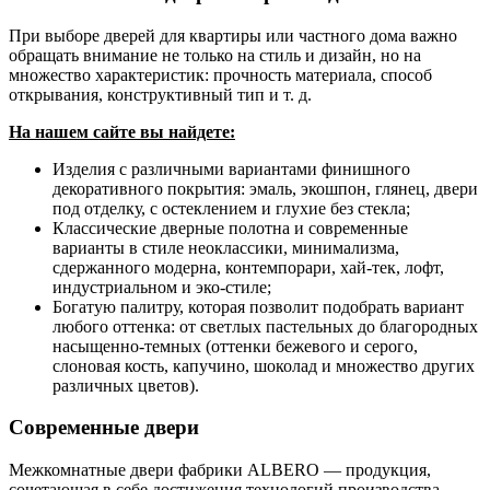
При выборе дверей для квартиры или частного дома важно
обращать внимание не только на стиль и дизайн, но на
множество характеристик: прочность материала, способ
открывания, конструктивный тип и т. д.
На нашем сайте вы найдете:
Изделия с различными вариантами финишного
декоративного покрытия: эмаль, экошпон, глянец, двери
под отделку, с остеклением и глухие без стекла;
Классические дверные полотна и современные
варианты в стиле неоклассики, минимализма,
сдержанного модерна, контемпорари, хай-тек, лофт,
индустриальном и эко-стиле;
Богатую палитру, которая позволит подобрать вариант
любого оттенка: от светлых пастельных до благородных
насыщенно-темных (оттенки бежевого и серого,
слоновая кость, капучино, шоколад и множество других
различных цветов).
Современные двери
Межкомнатные двери фабрики ALBERO — продукция,
сочетающая в себе достижения технологий производства,