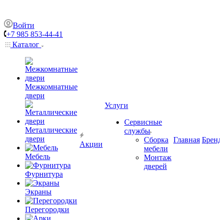
Войти
+7 985 853-44-41
Каталог
Межкомнатные
двери
Услуги
Сервисные
Металлические
службы
двери
Сборка
Главная
Брен
Акции
мебели
Мебель
Монтаж
дверей
Фурнитура
Экраны
Перегородки