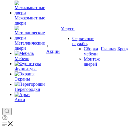
Межкомнатные
двери
Услуги
Сервисные
Металлические
службы
двери
Сборка
Главная
Брен
Акции
мебели
Мебель
Монтаж
дверей
Фурнитура
Экраны
Перегородки
Арки