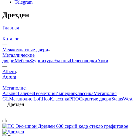
Telegram
Дрезден
Главная
—
Каталог
—
Межкомнатные двери
Металлические
двери
Мебель
Фурнитура
Экраны
Перегородки
Арки
—
Albero
Aurum
—
Мегаполис
Альянс
Галерея
Геометрия
Империя
Классика
Мегаполис
GL
Мегаполис Loft
НеоКлассикаPRO
Скрытые двери
Status
West
—
Дрезден