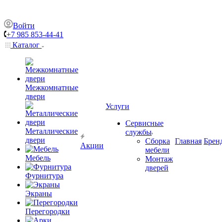
Войти
+7 985 853-44-41
Каталог
Межкомнатные
двери
Услуги
Сервисные
Металлические
службы
двери
Сборка
Главная
Брен
Акции
мебели
Мебель
Монтаж
дверей
Фурнитура
Экраны
Перегородки