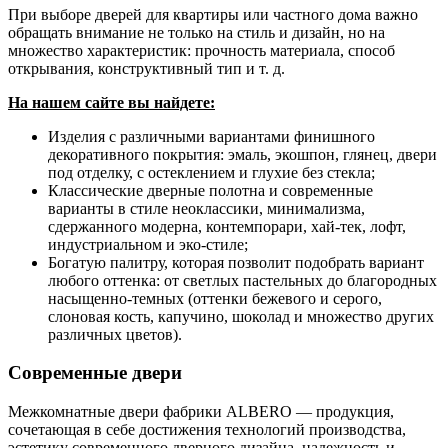
При выборе дверей для квартиры или частного дома важно
обращать внимание не только на стиль и дизайн, но на
множество характеристик: прочность материала, способ
открывания, конструктивный тип и т. д.
На нашем сайте вы найдете:
Изделия с различными вариантами финишного
декоративного покрытия: эмаль, экошпон, глянец, двери
под отделку, с остеклением и глухие без стекла;
Классические дверные полотна и современные
варианты в стиле неоклассики, минимализма,
сдержанного модерна, контемпорари, хай-тек, лофт,
индустриальном и эко-стиле;
Богатую палитру, которая позволит подобрать вариант
любого оттенка: от светлых пастельных до благородных
насыщенно-темных (оттенки бежевого и серого,
слоновая кость, капучино, шоколад и множество других
различных цветов).
Современные двери
Межкомнатные двери фабрики ALBERO — продукция,
сочетающая в себе достижения технологий производства,
эстетику современного дверного дизайна, надежность и