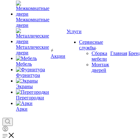
Межкомнатные
двери
Услуги
Сервисные
Металлические
службы
двери
Сборка
Главная
Брен
Акции
мебели
Мебель
Монтаж
дверей
Фурнитура
Экраны
Перегородки
Арки