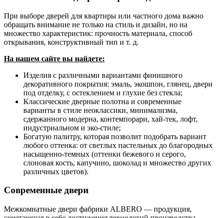
При выборе дверей для квартиры или частного дома важно
обращать внимание не только на стиль и дизайн, но на
множество характеристик: прочность материала, способ
открывания, конструктивный тип и т. д.
На нашем сайте вы найдете:
Изделия с различными вариантами финишного
декоративного покрытия: эмаль, экошпон, глянец, двери
под отделку, с остеклением и глухие без стекла;
Классические дверные полотна и современные
варианты в стиле неоклассики, минимализма,
сдержанного модерна, контемпорари, хай-тек, лофт,
индустриальном и эко-стиле;
Богатую палитру, которая позволит подобрать вариант
любого оттенка: от светлых пастельных до благородных
насыщенно-темных (оттенки бежевого и серого,
слоновая кость, капучино, шоколад и множество других
различных цветов).
Современные двери
Межкомнатные двери фабрики ALBERO — продукция,
сочетающая в себе достижения технологий производства,