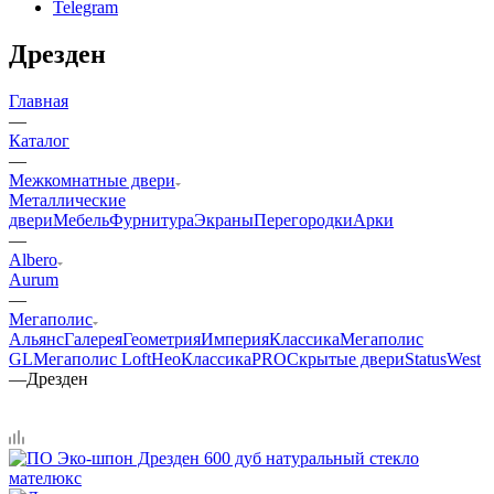
Telegram
Дрезден
Главная
—
Каталог
—
Межкомнатные двери
Металлические
двери
Мебель
Фурнитура
Экраны
Перегородки
Арки
—
Albero
Aurum
—
Мегаполис
Альянс
Галерея
Геометрия
Империя
Классика
Мегаполис
GL
Мегаполис Loft
НеоКлассикаPRO
Скрытые двери
Status
West
—
Дрезден