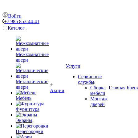
Войти
+7 985 853-44-41
Каталог
Межкомнатные
двери
Услуги
Сервисные
Металлические
службы
двери
Сборка
Главная
Брен
Акции
мебели
Мебель
Монтаж
дверей
Фурнитура
Экраны
Перегородки