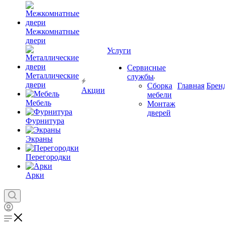
Межкомнатные
двери
Услуги
Сервисные
Металлические
службы
двери
Сборка
Главная
Брен
Акции
мебели
Мебель
Монтаж
дверей
Фурнитура
Экраны
Перегородки
Арки