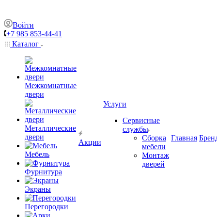
Войти
+7 985 853-44-41
Каталог
Межкомнатные
двери
Услуги
Сервисные
Металлические
службы
двери
Сборка
Главная
Брен
Акции
мебели
Мебель
Монтаж
дверей
Фурнитура
Экраны
Перегородки