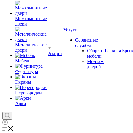
Межкомнатные
двери
Услуги
Сервисные
Металлические
службы
двери
Сборка
Главная
Брен
Акции
мебели
Мебель
Монтаж
дверей
Фурнитура
Экраны
Перегородки
Арки