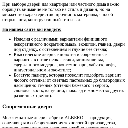
При выборе дверей для квартиры или частного дома важно
обращать внимание не только на стиль и дизайн, но на
множество характеристик: прочность материала, способ
открывания, конструктивный тип и т. д.
На нашем сайте вы найдете:
Изделия с различными вариантами финишного
декоративного покрытия: эмаль, экошпон, глянец, двери
под отделку, с остеклением и глухие без стекла;
Классические дверные полотна и современные
варианты в стиле неоклассики, минимализма,
сдержанного модерна, контемпорари, хай-тек, лофт,
индустриальном и эко-стиле;
Богатую палитру, которая позволит подобрать вариант
любого оттенка: от светлых пастельных до благородных
насыщенно-темных (оттенки бежевого и серого,
слоновая кость, капучино, шоколад и множество других
различных цветов).
Современные двери
Межкомнатные двери фабрики ALBERO — продукция,
сочетающая в себе достижения технологий производства,
эстетику современного дверного дизайна, надежность и