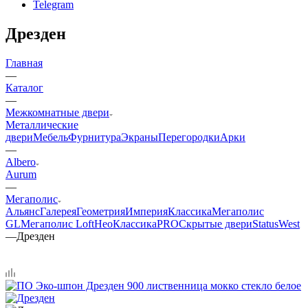
Telegram
Дрезден
Главная
—
Каталог
—
Межкомнатные двери
Металлические
двери
Мебель
Фурнитура
Экраны
Перегородки
Арки
—
Albero
Aurum
—
Мегаполис
Альянс
Галерея
Геометрия
Империя
Классика
Мегаполис
GL
Мегаполис Loft
НеоКлассикаPRO
Скрытые двери
Status
West
—
Дрезден