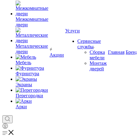
Межкомнатные
двери
Услуги
Сервисные
Металлические
службы
двери
Сборка
Главная
Брен
Акции
мебели
Мебель
Монтаж
дверей
Фурнитура
Экраны
Перегородки
Арки