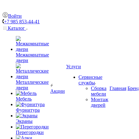
Войти
+7 985 853-44-41
Каталог
Межкомнатные
двери
Услуги
Сервисные
Металлические
службы
двери
Сборка
Главная
Брен
Акции
мебели
Мебель
Монтаж
дверей
Фурнитура
Экраны
Перегородки