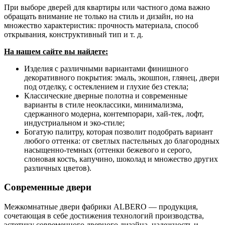
При выборе дверей для квартиры или частного дома важно
обращать внимание не только на стиль и дизайн, но на
множество характеристик: прочность материала, способ
открывания, конструктивный тип и т. д.
На нашем сайте вы найдете:
Изделия с различными вариантами финишного
декоративного покрытия: эмаль, экошпон, глянец, двери
под отделку, с остеклением и глухие без стекла;
Классические дверные полотна и современные
варианты в стиле неоклассики, минимализма,
сдержанного модерна, контемпорари, хай-тек, лофт,
индустриальном и эко-стиле;
Богатую палитру, которая позволит подобрать вариант
любого оттенка: от светлых пастельных до благородных
насыщенно-темных (оттенки бежевого и серого,
слоновая кость, капучино, шоколад и множество других
различных цветов).
Современные двери
Межкомнатные двери фабрики ALBERO — продукция,
сочетающая в себе достижения технологий производства,
эстетику современного дверного дизайна, надежность и