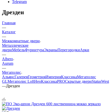
Telegram
Дрезден
Главная
—
Каталог
—
Межкомнатные двери
Металлические
двери
Мебель
Фурнитура
Экраны
Перегородки
Арки
—
Albero
Aurum
—
Мегаполис
Альянс
Галерея
Геометрия
Империя
Классика
Мегаполис
GL
Мегаполис Loft
НеоКлассикаPRO
Скрытые двери
Status
West
—
Дрезден