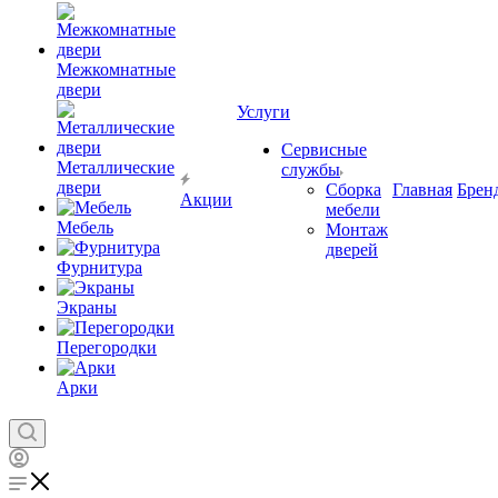
Межкомнатные
двери
Услуги
Сервисные
Металлические
службы
двери
Сборка
Главная
Брен
Акции
мебели
Мебель
Монтаж
дверей
Фурнитура
Экраны
Перегородки
Арки