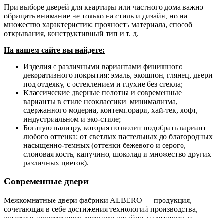
При выборе дверей для квартиры или частного дома важно
обращать внимание не только на стиль и дизайн, но на
множество характеристик: прочность материала, способ
открывания, конструктивный тип и т. д.
На нашем сайте вы найдете:
Изделия с различными вариантами финишного
декоративного покрытия: эмаль, экошпон, глянец, двери
под отделку, с остеклением и глухие без стекла;
Классические дверные полотна и современные
варианты в стиле неоклассики, минимализма,
сдержанного модерна, контемпорари, хай-тек, лофт,
индустриальном и эко-стиле;
Богатую палитру, которая позволит подобрать вариант
любого оттенка: от светлых пастельных до благородных
насыщенно-темных (оттенки бежевого и серого,
слоновая кость, капучино, шоколад и множество других
различных цветов).
Современные двери
Межкомнатные двери фабрики ALBERO — продукция,
сочетающая в себе достижения технологий производства,
эстетику современного дверного дизайна, надежность и