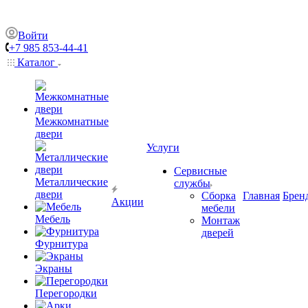
Войти
+7 985 853-44-41
Каталог
Межкомнатные
двери
Услуги
Сервисные
Металлические
службы
двери
Сборка
Главная
Брен
Акции
мебели
Мебель
Монтаж
дверей
Фурнитура
Экраны
Перегородки