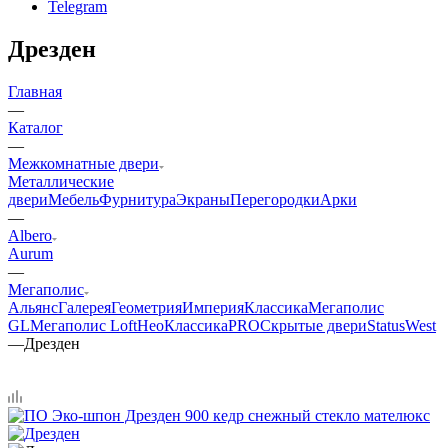
Telegram
Дрезден
Главная
—
Каталог
—
Межкомнатные двери
Металлические
двери
Мебель
Фурнитура
Экраны
Перегородки
Арки
—
Albero
Aurum
—
Мегаполис
Альянс
Галерея
Геометрия
Империя
Классика
Мегаполис
GL
Мегаполис Loft
НеоКлассикаPRO
Скрытые двери
Status
West
—
Дрезден