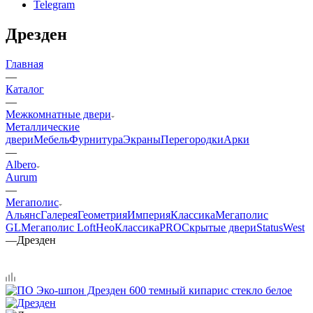
Telegram
Дрезден
Главная
—
Каталог
—
Межкомнатные двери
Металлические
двери
Мебель
Фурнитура
Экраны
Перегородки
Арки
—
Albero
Aurum
—
Мегаполис
Альянс
Галерея
Геометрия
Империя
Классика
Мегаполис
GL
Мегаполис Loft
НеоКлассикаPRO
Скрытые двери
Status
West
—
Дрезден