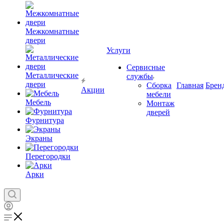
Межкомнатные
двери
Услуги
Сервисные
Металлические
службы
двери
Сборка
Главная
Брен
Акции
мебели
Мебель
Монтаж
дверей
Фурнитура
Экраны
Перегородки
Арки