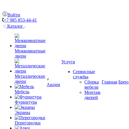
Войти
+7 985 853-44-41
Каталог
Межкомнатные
двери
Услуги
Сервисные
Металлические
службы
двери
Сборка
Главная
Брен
Акции
мебели
Мебель
Монтаж
дверей
Фурнитура
Экраны
Перегородки