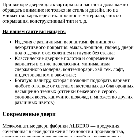
При выборе дверей для квартиры или частного дома важно
обращать внимание не только на стиль и дизайн, но на
множество характеристик: прочность материала, способ
открывания, конструктивный тип и т. д.
На нашем сайте вы найдете:
Изделия с различными вариантами финишного
декоративного покрытия: эмаль, экошпон, глянец, двери
под отделку, с остеклением и глухие без стекла;
Классические дверные полотна и современные
варианты в стиле неоклассики, минимализма,
сдержанного модерна, контемпорари, хай-тек, лофт,
индустриальном и эко-стиле;
Богатую палитру, которая позволит подобрать вариант
любого оттенка: от светлых пастельных до благородных
насыщенно-темных (оттенки бежевого и серого,
слоновая кость, капучино, шоколад и множество других
различных цветов).
Современные двери
Межкомнатные двери фабрики ALBERO — продукция,
сочетающая в себе достижения технологий производства,
эстетику современного дверного дизайна, надежность и