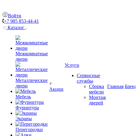
Войти
+7 985 853-44-41
Каталог
Межкомнатные
двери
Услуги
Сервисные
Металлические
службы
двери
Сборка
Главная
Брен
Акции
мебели
Мебель
Монтаж
дверей
Фурнитура
Экраны
Перегородки