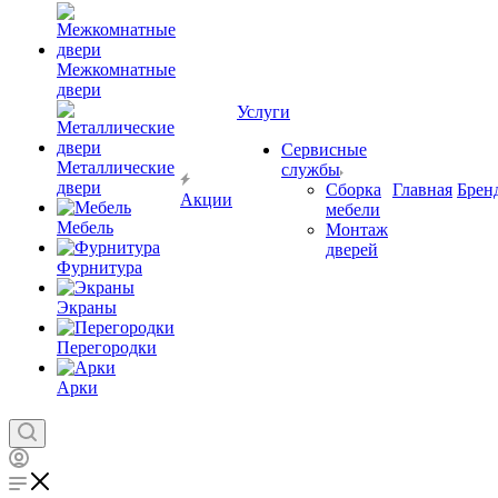
Межкомнатные
двери
Услуги
Сервисные
Металлические
службы
двери
Сборка
Главная
Брен
Акции
мебели
Мебель
Монтаж
дверей
Фурнитура
Экраны
Перегородки
Арки