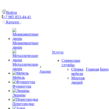
Войти
+7 985 853-44-41
Каталог
Межкомнатные
двери
Услуги
Сервисные
Металлические
службы
двери
Сборка
Главная
Брен
Акции
мебели
Мебель
Монтаж
дверей
Фурнитура
Экраны
Перегородки