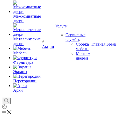
Межкомнатные
двери
Услуги
Сервисные
Металлические
службы
двери
Сборка
Главная
Брен
Акции
мебели
Мебель
Монтаж
дверей
Фурнитура
Экраны
Перегородки
Арки