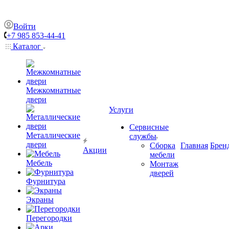
Войти
+7 985 853-44-41
Каталог
Межкомнатные
двери
Услуги
Сервисные
Металлические
службы
двери
Сборка
Главная
Брен
Акции
мебели
Мебель
Монтаж
дверей
Фурнитура
Экраны
Перегородки