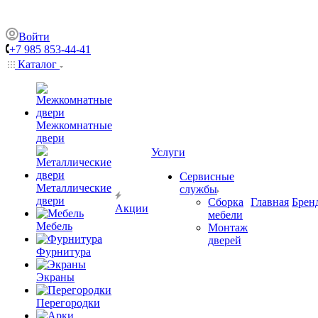
Войти
+7 985 853-44-41
Каталог
Межкомнатные
двери
Услуги
Сервисные
Металлические
службы
двери
Сборка
Главная
Брен
Акции
мебели
Мебель
Монтаж
дверей
Фурнитура
Экраны
Перегородки