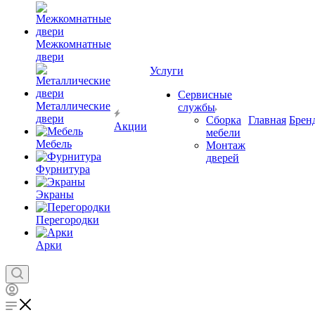
Межкомнатные
двери
Услуги
Сервисные
Металлические
службы
двери
Сборка
Главная
Брен
Акции
мебели
Мебель
Монтаж
дверей
Фурнитура
Экраны
Перегородки
Арки