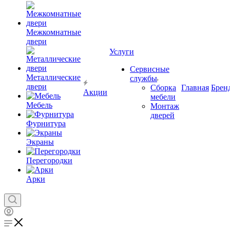
Межкомнатные
двери
Услуги
Сервисные
Металлические
службы
двери
Сборка
Главная
Брен
Акции
мебели
Мебель
Монтаж
дверей
Фурнитура
Экраны
Перегородки
Арки