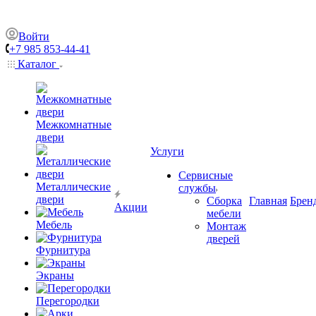
Войти
+7 985 853-44-41
Каталог
Межкомнатные
двери
Услуги
Сервисные
Металлические
службы
двери
Сборка
Главная
Брен
Акции
мебели
Мебель
Монтаж
дверей
Фурнитура
Экраны
Перегородки