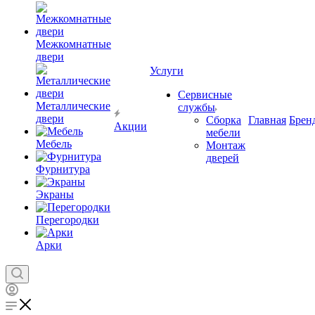
Межкомнатные
двери
Услуги
Сервисные
Металлические
службы
двери
Сборка
Главная
Брен
Акции
мебели
Мебель
Монтаж
дверей
Фурнитура
Экраны
Перегородки
Арки