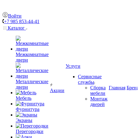
Войти
+7 985 853-44-41
Каталог
Межкомнатные
двери
Услуги
Сервисные
Металлические
службы
двери
Сборка
Главная
Брен
Акции
мебели
Мебель
Монтаж
дверей
Фурнитура
Экраны
Перегородки