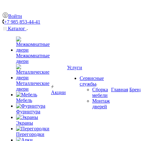
Войти
+7 985 853-44-41
Каталог
Межкомнатные
двери
Услуги
Сервисные
Металлические
службы
двери
Сборка
Главная
Брен
Акции
мебели
Мебель
Монтаж
дверей
Фурнитура
Экраны
Перегородки