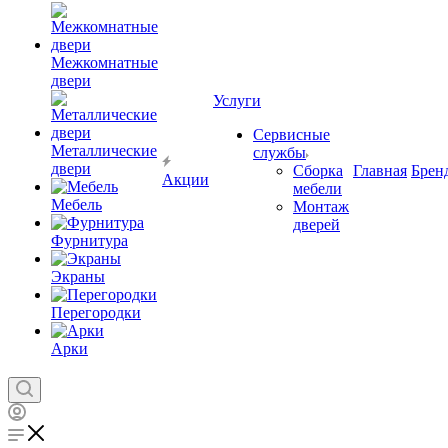
Межкомнатные
двери
Услуги
Сервисные
Металлические
службы
двери
Сборка
Главная
Брен
Акции
мебели
Мебель
Монтаж
дверей
Фурнитура
Экраны
Перегородки
Арки