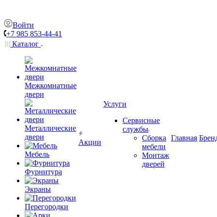
Войти
+7 985 853-44-41
Каталог
Межкомнатные
двери
Услуги
Сервисные
Металлические
службы
двери
Сборка
Главная
Брен
Акции
мебели
Мебель
Монтаж
дверей
Фурнитура
Экраны
Перегородки