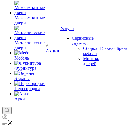
Межкомнатные
двери
Услуги
Сервисные
Металлические
службы
двери
Сборка
Главная
Брен
Акции
мебели
Мебель
Монтаж
дверей
Фурнитура
Экраны
Перегородки
Арки