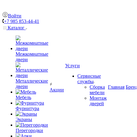
Войти
+7 985 853-44-41
Каталог
Межкомнатные
двери
Услуги
Сервисные
Металлические
службы
двери
Сборка
Главная
Брен
Акции
мебели
Мебель
Монтаж
дверей
Фурнитура
Экраны
Перегородки