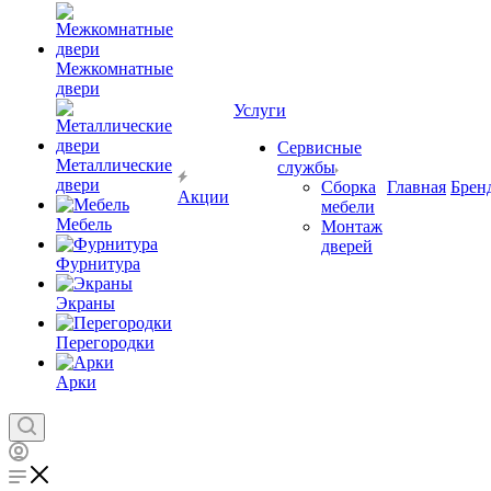
Межкомнатные
двери
Услуги
Сервисные
Металлические
службы
двери
Сборка
Главная
Брен
Акции
мебели
Мебель
Монтаж
дверей
Фурнитура
Экраны
Перегородки
Арки