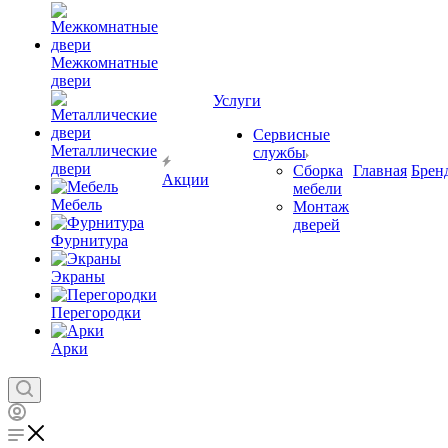
Межкомнатные
двери
Услуги
Сервисные
Металлические
службы
двери
Сборка
Главная
Брен
Акции
мебели
Мебель
Монтаж
дверей
Фурнитура
Экраны
Перегородки
Арки