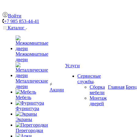
Войти
+7 985 853-44-41
Каталог
Межкомнатные
двери
Услуги
Сервисные
Металлические
службы
двери
Сборка
Главная
Брен
Акции
мебели
Мебель
Монтаж
дверей
Фурнитура
Экраны
Перегородки