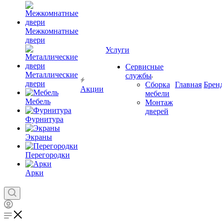
Межкомнатные
двери
Услуги
Сервисные
Металлические
службы
двери
Сборка
Главная
Брен
Акции
мебели
Мебель
Монтаж
дверей
Фурнитура
Экраны
Перегородки
Арки