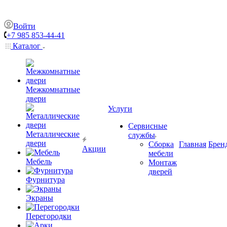
Войти
+7 985 853-44-41
Каталог
Межкомнатные
двери
Услуги
Сервисные
Металлические
службы
двери
Сборка
Главная
Брен
Акции
мебели
Мебель
Монтаж
дверей
Фурнитура
Экраны
Перегородки