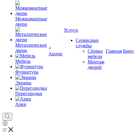
Межкомнатные
двери
Услуги
Сервисные
Металлические
службы
двери
Сборка
Главная
Брен
Акции
мебели
Мебель
Монтаж
дверей
Фурнитура
Экраны
Перегородки
Арки