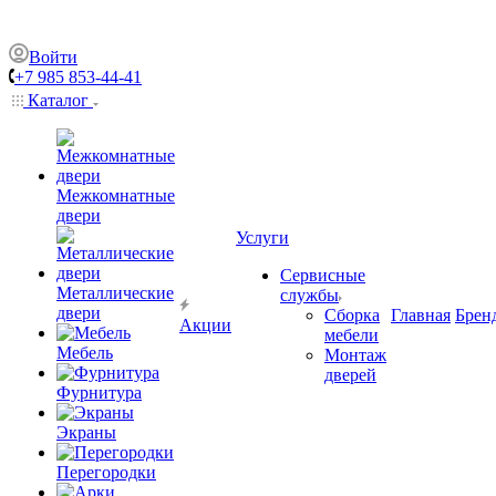
Войти
+7 985 853-44-41
Каталог
Межкомнатные
двери
Услуги
Сервисные
Металлические
службы
двери
Сборка
Главная
Брен
Акции
мебели
Мебель
Монтаж
дверей
Фурнитура
Экраны
Перегородки