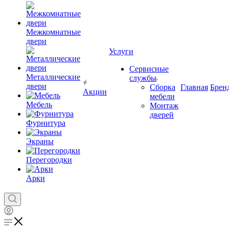
Межкомнатные
двери
Услуги
Сервисные
Металлические
службы
двери
Сборка
Главная
Брен
Акции
мебели
Мебель
Монтаж
дверей
Фурнитура
Экраны
Перегородки
Арки