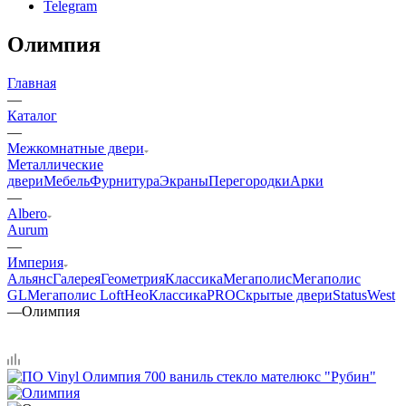
Telegram
Олимпия
Главная
—
Каталог
—
Межкомнатные двери
Металлические
двери
Мебель
Фурнитура
Экраны
Перегородки
Арки
—
Albero
Aurum
—
Империя
Альянс
Галерея
Геометрия
Классика
Мегаполис
Мегаполис
GL
Мегаполис Loft
НеоКлассикаPRO
Скрытые двери
Status
West
—
Олимпия