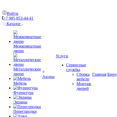
Войти
+7 985 853-44-41
Каталог
Межкомнатные
двери
Услуги
Сервисные
Металлические
службы
двери
Сборка
Главная
Брен
Акции
мебели
Мебель
Монтаж
дверей
Фурнитура
Экраны
Перегородки