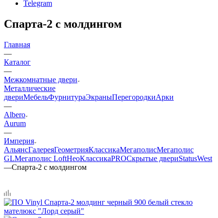
Telegram
Спарта-2 с молдингом
Главная
—
Каталог
—
Межкомнатные двери
Металлические
двери
Мебель
Фурнитура
Экраны
Перегородки
Арки
—
Albero
Aurum
—
Империя
Альянс
Галерея
Геометрия
Классика
Мегаполис
Мегаполис
GL
Мегаполис Loft
НеоКлассикаPRO
Скрытые двери
Status
West
—
Спарта-2 с молдингом