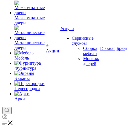
Межкомнатные
двери
Услуги
Сервисные
Металлические
службы
двери
Сборка
Главная
Брен
Акции
мебели
Мебель
Монтаж
дверей
Фурнитура
Экраны
Перегородки
Арки