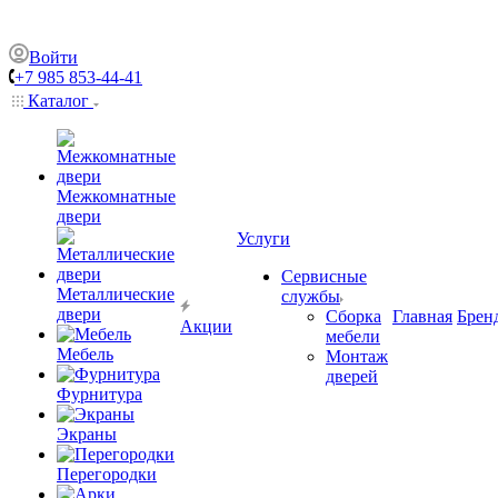
Войти
+7 985 853-44-41
Каталог
Межкомнатные
двери
Услуги
Сервисные
Металлические
службы
двери
Сборка
Главная
Брен
Акции
мебели
Мебель
Монтаж
дверей
Фурнитура
Экраны
Перегородки