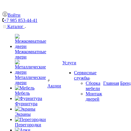
Войти
+7 985 853-44-41
Каталог
Межкомнатные
двери
Услуги
Сервисные
Металлические
службы
двери
Сборка
Главная
Брен
Акции
мебели
Мебель
Монтаж
дверей
Фурнитура
Экраны
Перегородки