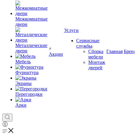
Межкомнатные
двери
Услуги
Сервисные
Металлические
службы
двери
Сборка
Главная
Брен
Акции
мебели
Мебель
Монтаж
дверей
Фурнитура
Экраны
Перегородки
Арки