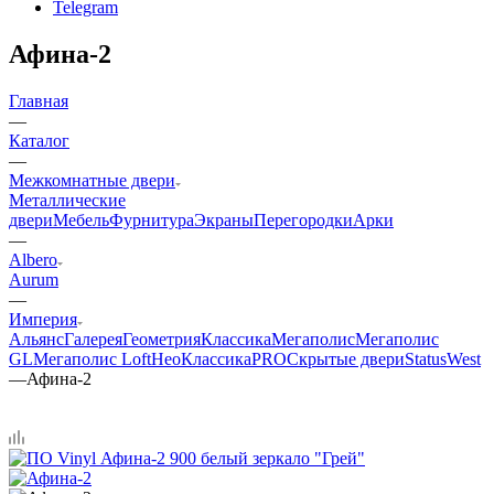
Telegram
Афина-2
Главная
—
Каталог
—
Межкомнатные двери
Металлические
двери
Мебель
Фурнитура
Экраны
Перегородки
Арки
—
Albero
Aurum
—
Империя
Альянс
Галерея
Геометрия
Классика
Мегаполис
Мегаполис
GL
Мегаполис Loft
НеоКлассикаPRO
Скрытые двери
Status
West
—
Афина-2