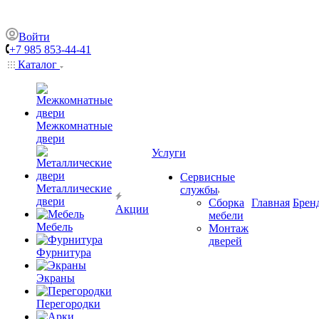
Войти
+7 985 853-44-41
Каталог
Межкомнатные
двери
Услуги
Сервисные
Металлические
службы
двери
Сборка
Главная
Брен
Акции
мебели
Мебель
Монтаж
дверей
Фурнитура
Экраны
Перегородки