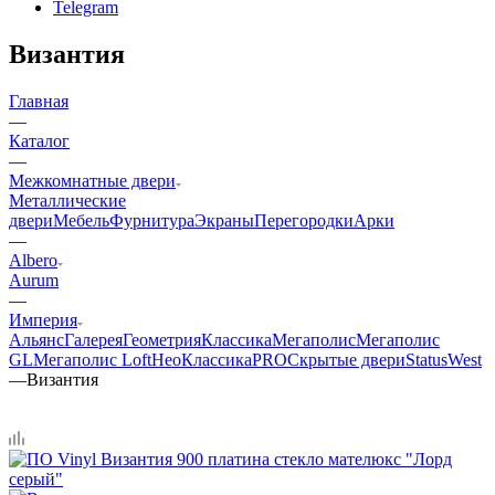
Telegram
Византия
Главная
—
Каталог
—
Межкомнатные двери
Металлические
двери
Мебель
Фурнитура
Экраны
Перегородки
Арки
—
Albero
Aurum
—
Империя
Альянс
Галерея
Геометрия
Классика
Мегаполис
Мегаполис
GL
Мегаполис Loft
НеоКлассикаPRO
Скрытые двери
Status
West
—
Византия