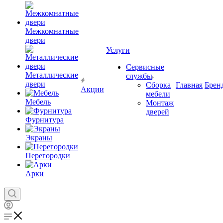
Межкомнатные
двери
Услуги
Сервисные
Металлические
службы
двери
Сборка
Главная
Брен
Акции
мебели
Мебель
Монтаж
дверей
Фурнитура
Экраны
Перегородки
Арки