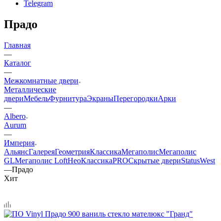
Telegram
Прадо
Главная
—
Каталог
—
Межкомнатные двери
Металлические
двери
Мебель
Фурнитура
Экраны
Перегородки
Арки
—
Albero
Aurum
—
Империя
Альянс
Галерея
Геометрия
Классика
Мегаполис
Мегаполис
GL
Мегаполис Loft
НеоКлассикаPRO
Скрытые двери
Status
West
—
Прадо
Хит