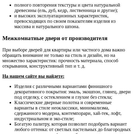
полного повторения текстуры и цвета натуральной
древесины (ель, дуб, кедр, лиственница и другие);
и высоких эксплуатационных характеристик,
превосходящих по своим показателям изделия из
массива и натурального шпона.
Межкомнатные двери от производителя
При выборе дверей для квартиры или частного дома важно
обращать внимание не только на стиль и дизайн, но на
множество характеристик: прочность материала, способ
открывания, конструктивный тип и т. д.
На нашем сайте вы найдете:
Изделия с различными вариантами финишного
декоративного покрытия: эмаль, экошпон, глянец, двери
под отделку, с остеклением и глухие без стекла;
Классические дверные полотна и современные
варианты в стиле неоклассики, минимализма,
сдержанного модерна, контемпорари, хай-тек, лофт,
индустриальном и эко-стиле;
Богатую палитру, которая позволит подобрать вариант
любого оттенка: от светлых пастельных до благородных