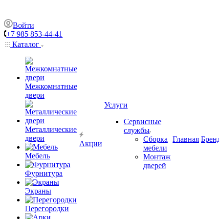
Войти
+7 985 853-44-41
Каталог
Межкомнатные
двери
Услуги
Сервисные
Металлические
службы
двери
Сборка
Главная
Брен
Акции
мебели
Мебель
Монтаж
дверей
Фурнитура
Экраны
Перегородки