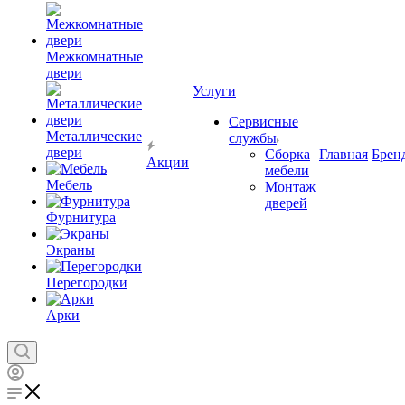
Межкомнатные
двери
Услуги
Сервисные
Металлические
службы
двери
Сборка
Главная
Брен
Акции
мебели
Мебель
Монтаж
дверей
Фурнитура
Экраны
Перегородки
Арки