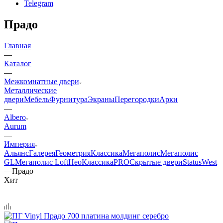
Telegram
Прадо
Главная
—
Каталог
—
Межкомнатные двери
Металлические
двери
Мебель
Фурнитура
Экраны
Перегородки
Арки
—
Albero
Aurum
—
Империя
Альянс
Галерея
Геометрия
Классика
Мегаполис
Мегаполис
GL
Мегаполис Loft
НеоКлассикаPRO
Скрытые двери
Status
West
—
Прадо
Хит