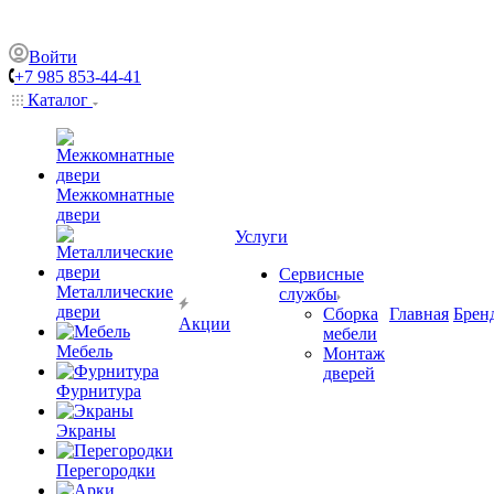
Войти
+7 985 853-44-41
Каталог
Межкомнатные
двери
Услуги
Сервисные
Металлические
службы
двери
Сборка
Главная
Брен
Акции
мебели
Мебель
Монтаж
дверей
Фурнитура
Экраны
Перегородки