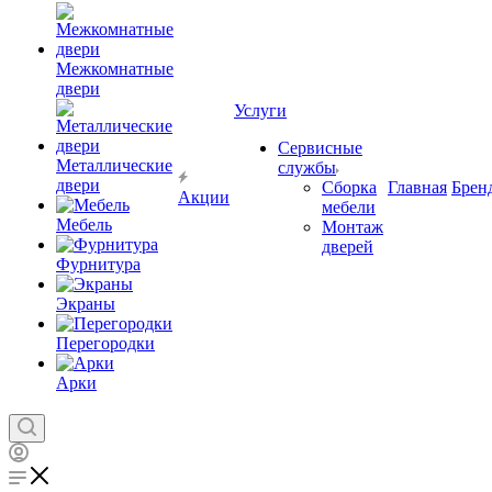
Межкомнатные
двери
Услуги
Сервисные
Металлические
службы
двери
Сборка
Главная
Брен
Акции
мебели
Мебель
Монтаж
дверей
Фурнитура
Экраны
Перегородки
Арки