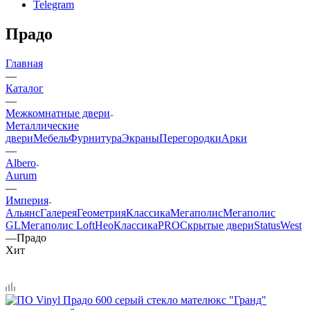
Telegram
Прадо
Главная
—
Каталог
—
Межкомнатные двери
Металлические
двери
Мебель
Фурнитура
Экраны
Перегородки
Арки
—
Albero
Aurum
—
Империя
Альянс
Галерея
Геометрия
Классика
Мегаполис
Мегаполис
GL
Мегаполис Loft
НеоКлассикаPRO
Скрытые двери
Status
West
—
Прадо
Хит