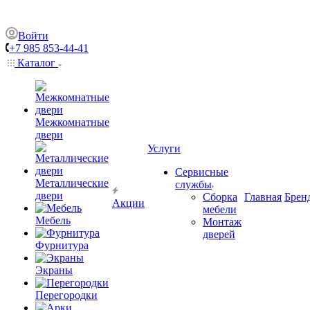
Войти
+7 985 853-44-41
Каталог
Межкомнатные
двери
Услуги
Сервисные
Металлические
службы
двери
Сборка
Главная
Брен
Акции
мебели
Мебель
Монтаж
дверей
Фурнитура
Экраны
Перегородки