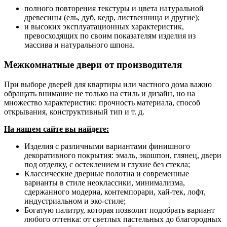
полного повторения текстуры и цвета натуральной
древесины (ель, дуб, кедр, лиственница и другие);
и высоких эксплуатационных характеристик,
превосходящих по своим показателям изделия из
массива и натурального шпона.
Межкомнатные двери от производителя
При выборе дверей для квартиры или частного дома важно
обращать внимание не только на стиль и дизайн, но на
множество характеристик: прочность материала, способ
открывания, конструктивный тип и т. д.
На нашем сайте вы найдете:
Изделия с различными вариантами финишного
декоративного покрытия: эмаль, экошпон, глянец, двери
под отделку, с остеклением и глухие без стекла;
Классические дверные полотна и современные
варианты в стиле неоклассики, минимализма,
сдержанного модерна, контемпорари, хай-тек, лофт,
индустриальном и эко-стиле;
Богатую палитру, которая позволит подобрать вариант
любого оттенка: от светлых пастельных до благородных