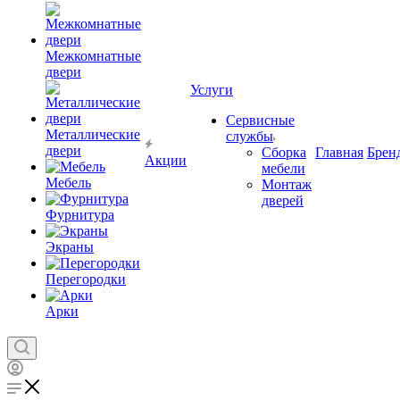
Межкомнатные
двери
Услуги
Сервисные
Металлические
службы
двери
Сборка
Главная
Брен
Акции
мебели
Мебель
Монтаж
дверей
Фурнитура
Экраны
Перегородки
Арки