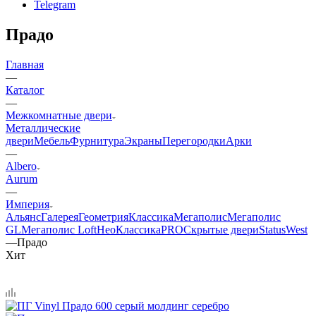
Telegram
Прадо
Главная
—
Каталог
—
Межкомнатные двери
Металлические
двери
Мебель
Фурнитура
Экраны
Перегородки
Арки
—
Albero
Aurum
—
Империя
Альянс
Галерея
Геометрия
Классика
Мегаполис
Мегаполис
GL
Мегаполис Loft
НеоКлассикаPRO
Скрытые двери
Status
West
—
Прадо
Хит