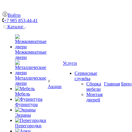
Войти
+7 985 853-44-41
Каталог
Межкомнатные
двери
Услуги
Сервисные
Металлические
службы
двери
Сборка
Главная
Брен
Акции
мебели
Мебель
Монтаж
дверей
Фурнитура
Экраны
Перегородки