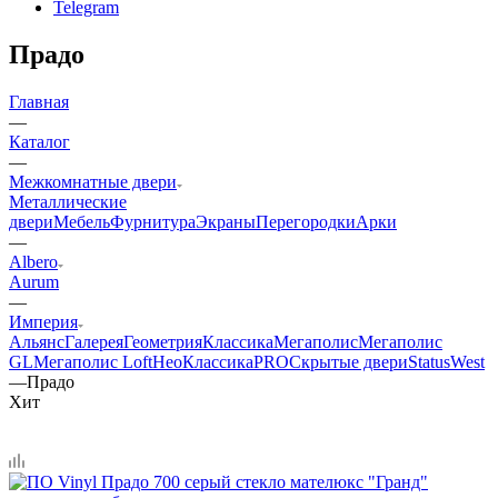
Telegram
Прадо
Главная
—
Каталог
—
Межкомнатные двери
Металлические
двери
Мебель
Фурнитура
Экраны
Перегородки
Арки
—
Albero
Aurum
—
Империя
Альянс
Галерея
Геометрия
Классика
Мегаполис
Мегаполис
GL
Мегаполис Loft
НеоКлассикаPRO
Скрытые двери
Status
West
—
Прадо
Хит