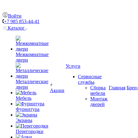
Войти
+7 985 853-44-41
Каталог
Межкомнатные
двери
Услуги
Сервисные
Металлические
службы
двери
Сборка
Главная
Брен
Акции
мебели
Мебель
Монтаж
дверей
Фурнитура
Экраны
Перегородки