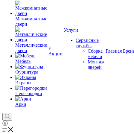
Межкомнатные
двери
Услуги
Сервисные
Металлические
службы
двери
Сборка
Главная
Брен
Акции
мебели
Мебель
Монтаж
дверей
Фурнитура
Экраны
Перегородки
Арки