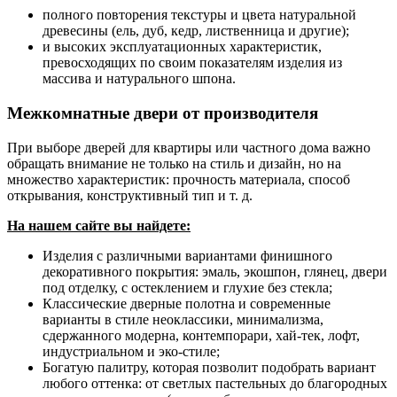
полного повторения текстуры и цвета натуральной
древесины (ель, дуб, кедр, лиственница и другие);
и высоких эксплуатационных характеристик,
превосходящих по своим показателям изделия из
массива и натурального шпона.
Межкомнатные двери от производителя
При выборе дверей для квартиры или частного дома важно
обращать внимание не только на стиль и дизайн, но на
множество характеристик: прочность материала, способ
открывания, конструктивный тип и т. д.
На нашем сайте вы найдете:
Изделия с различными вариантами финишного
декоративного покрытия: эмаль, экошпон, глянец, двери
под отделку, с остеклением и глухие без стекла;
Классические дверные полотна и современные
варианты в стиле неоклассики, минимализма,
сдержанного модерна, контемпорари, хай-тек, лофт,
индустриальном и эко-стиле;
Богатую палитру, которая позволит подобрать вариант
любого оттенка: от светлых пастельных до благородных