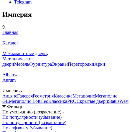
Telegram
Империя
9
Главная
—
Каталог
—
Межкомнатные двери
Металлические
двери
Мебель
Фурнитура
Экраны
Перегородки
Арки
—
Albero
Aurum
—
Империя
Альянс
Галерея
Геометрия
Классика
Мегаполис
Мегаполис
GL
Мегаполис Loft
НеоКлассикаPRO
Скрытые двери
Status
West
Фильтр
По умолчанию (возрастание)
По популярности (убывание)
По популярности (возрастание)
По алфавиту (убывание)