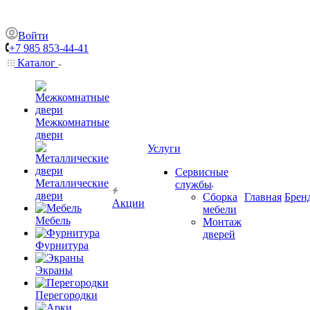
Войти
+7 985 853-44-41
Каталог
Межкомнатные
двери
Услуги
Сервисные
Металлические
службы
двери
Сборка
Главная
Брен
Акции
мебели
Мебель
Монтаж
дверей
Фурнитура
Экраны
Перегородки