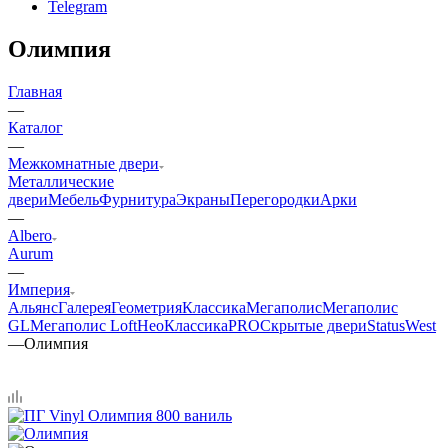
Telegram
Олимпия
Главная
—
Каталог
—
Межкомнатные двери
Металлические
двери
Мебель
Фурнитура
Экраны
Перегородки
Арки
—
Albero
Aurum
—
Империя
Альянс
Галерея
Геометрия
Классика
Мегаполис
Мегаполис
GL
Мегаполис Loft
НеоКлассикаPRO
Скрытые двери
Status
West
—
Олимпия