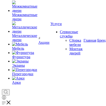
Межкомнатные
двери
Услуги
Сервисные
Металлические
службы
двери
Сборка
Главная
Брен
Акции
мебели
Мебель
Монтаж
дверей
Фурнитура
Экраны
Перегородки
Арки