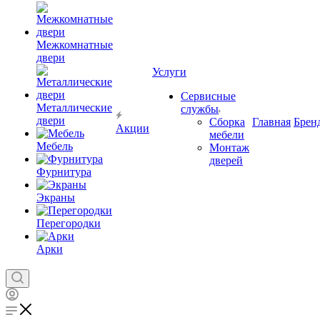
Межкомнатные
двери
Услуги
Сервисные
Металлические
службы
двери
Сборка
Главная
Брен
Акции
мебели
Мебель
Монтаж
дверей
Фурнитура
Экраны
Перегородки
Арки