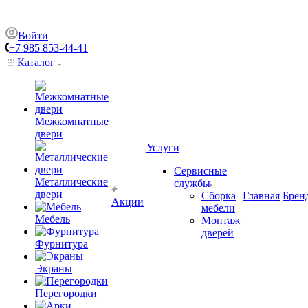
Войти
+7 985 853-44-41
Каталог
Межкомнатные
двери
Услуги
Сервисные
Металлические
службы
двери
Сборка
Главная
Брен
Акции
мебели
Мебель
Монтаж
дверей
Фурнитура
Экраны
Перегородки