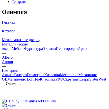
Telegram
Олимпия
Главная
—
Каталог
—
Межкомнатные двери
Металлические
двери
Мебель
Фурнитура
Экраны
Перегородки
Арки
—
Albero
Aurum
—
Империя
Альянс
Галерея
Геометрия
Классика
Мегаполис
Мегаполис
GL
Мегаполис Loft
НеоКлассикаPRO
Скрытые двери
Status
West
—
Олимпия