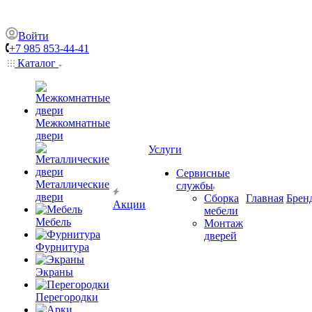
Войти
+7 985 853-44-41
Каталог
Межкомнатные
двери
Услуги
Сервисные
Металлические
службы
двери
Сборка
Главная
Брен
Акции
мебели
Мебель
Монтаж
дверей
Фурнитура
Экраны
Перегородки