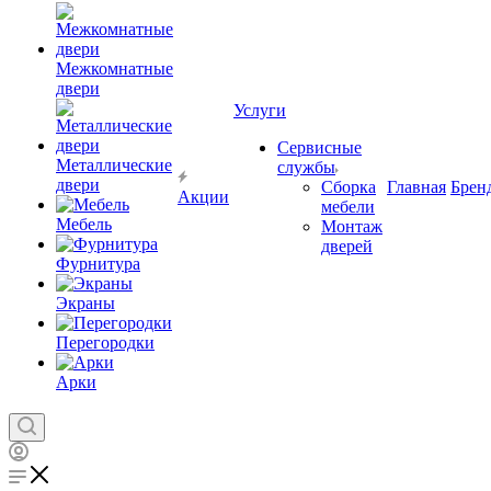
Межкомнатные
двери
Услуги
Сервисные
Металлические
службы
двери
Сборка
Главная
Брен
Акции
мебели
Мебель
Монтаж
дверей
Фурнитура
Экраны
Перегородки
Арки