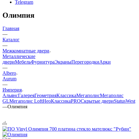
Telegram
Олимпия
Главная
—
Каталог
—
Межкомнатные двери
Металлические
двери
Мебель
Фурнитура
Экраны
Перегородки
Арки
—
Albero
Aurum
—
Империя
Альянс
Галерея
Геометрия
Классика
Мегаполис
Мегаполис
GL
Мегаполис Loft
НеоКлассикаPRO
Скрытые двери
Status
West
—
Олимпия