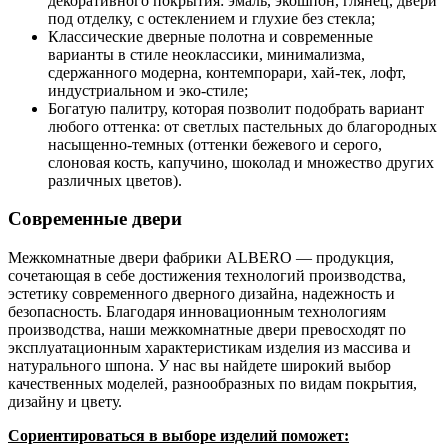
декоративного покрытия: эмаль, экошпон, глянец, двери
под отделку, с остеклением и глухие без стекла;
Классические дверные полотна и современные
варианты в стиле неоклассики, минимализма,
сдержанного модерна, контемпорари, хай-тек, лофт,
индустриальном и эко-стиле;
Богатую палитру, которая позволит подобрать вариант
любого оттенка: от светлых пастельных до благородных
насыщенно-темных (оттенки бежевого и серого,
слоновая кость, капучино, шоколад и множество других
различных цветов).
Современные двери
Межкомнатные двери фабрики ALBERO — продукция,
сочетающая в себе достижения технологий производства,
эстетику современного дверного дизайна, надежность и
безопасность. Благодаря инновационным технологиям
производства, наши межкомнатные двери превосходят по
эксплуатационным характеристикам изделия из массива и
натурального шпона. У нас вы найдете широкий выбор
качественных моделей, разнообразных по видам покрытия,
дизайну и цвету.
Сориентироваться в выборе изделий поможет: