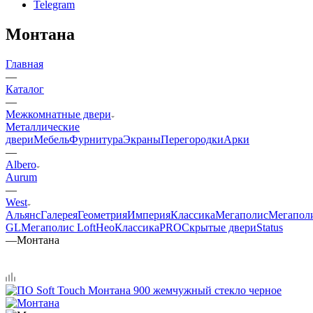
Telegram
Монтана
Главная
—
Каталог
—
Межкомнатные двери
Металлические
двери
Мебель
Фурнитура
Экраны
Перегородки
Арки
—
Albero
Aurum
—
West
Альянс
Галерея
Геометрия
Империя
Классика
Мегаполис
Мегапол
GL
Мегаполис Loft
НеоКлассикаPRO
Скрытые двери
Status
—
Монтана