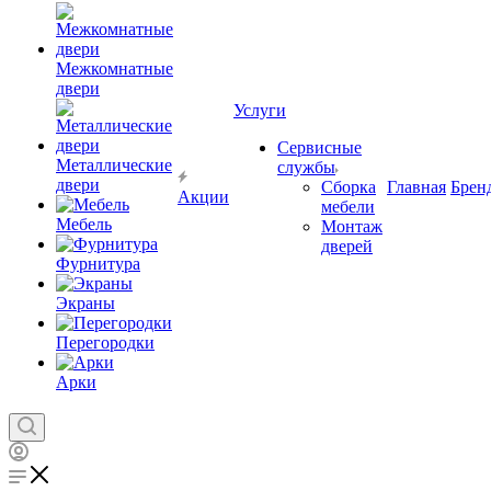
Межкомнатные
двери
Услуги
Сервисные
Металлические
службы
двери
Сборка
Главная
Брен
Акции
мебели
Мебель
Монтаж
дверей
Фурнитура
Экраны
Перегородки
Арки