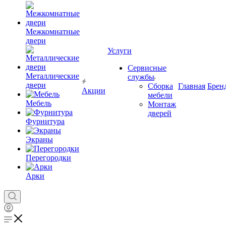
Межкомнатные
двери
Услуги
Сервисные
Металлические
службы
двери
Сборка
Главная
Брен
Акции
мебели
Мебель
Монтаж
дверей
Фурнитура
Экраны
Перегородки
Арки