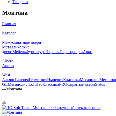
Telegram
Монтана
Главная
—
Каталог
—
Межкомнатные двери
Металлические
двери
Мебель
Фурнитура
Экраны
Перегородки
Арки
—
Albero
Aurum
—
West
Альянс
Галерея
Геометрия
Империя
Классика
Мегаполис
Мегапол
GL
Мегаполис Loft
НеоКлассикаPRO
Скрытые двери
Status
—
Монтана