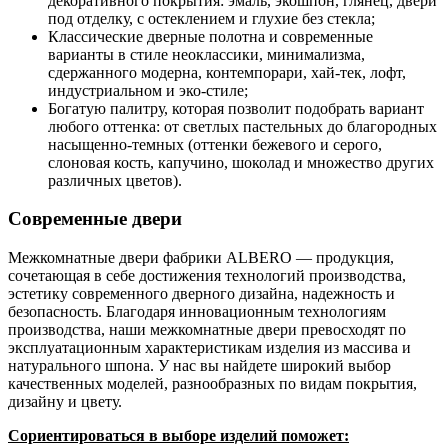
декоративного покрытия: эмаль, экошпон, глянец, двери
под отделку, с остеклением и глухие без стекла;
Классические дверные полотна и современные
варианты в стиле неоклассики, минимализма,
сдержанного модерна, контемпорари, хай-тек, лофт,
индустриальном и эко-стиле;
Богатую палитру, которая позволит подобрать вариант
любого оттенка: от светлых пастельных до благородных
насыщенно-темных (оттенки бежевого и серого,
слоновая кость, капучино, шоколад и множество других
различных цветов).
Современные двери
Межкомнатные двери фабрики ALBERO — продукция,
сочетающая в себе достижения технологий производства,
эстетику современного дверного дизайна, надежность и
безопасность. Благодаря инновационным технологиям
производства, наши межкомнатные двери превосходят по
эксплуатационным характеристикам изделия из массива и
натурального шпона. У нас вы найдете широкий выбор
качественных моделей, разнообразных по видам покрытия,
дизайну и цвету.
Сориентироваться в выборе изделий поможет: