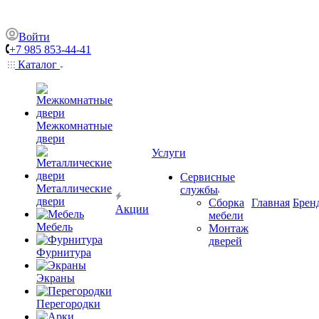
Войти
+7 985 853-44-41
Каталог
Межкомнатные
двери
Услуги
Сервисные
Металлические
службы
двери
Сборка
Главная
Брен
Акции
мебели
Мебель
Монтаж
дверей
Фурнитура
Экраны
Перегородки