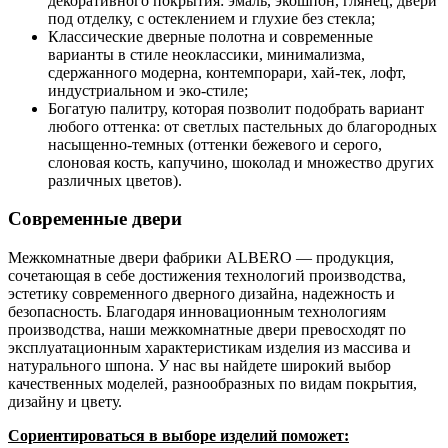
декоративного покрытия: эмаль, экошпон, глянец, двери
под отделку, с остеклением и глухие без стекла;
Классические дверные полотна и современные
варианты в стиле неоклассики, минимализма,
сдержанного модерна, контемпорари, хай-тек, лофт,
индустриальном и эко-стиле;
Богатую палитру, которая позволит подобрать вариант
любого оттенка: от светлых пастельных до благородных
насыщенно-темных (оттенки бежевого и серого,
слоновая кость, капучино, шоколад и множество других
различных цветов).
Современные двери
Межкомнатные двери фабрики ALBERO — продукция,
сочетающая в себе достижения технологий производства,
эстетику современного дверного дизайна, надежность и
безопасность. Благодаря инновационным технологиям
производства, наши межкомнатные двери превосходят по
эксплуатационным характеристикам изделия из массива и
натурального шпона. У нас вы найдете широкий выбор
качественных моделей, разнообразных по видам покрытия,
дизайну и цвету.
Сориентироваться в выборе изделий поможет: