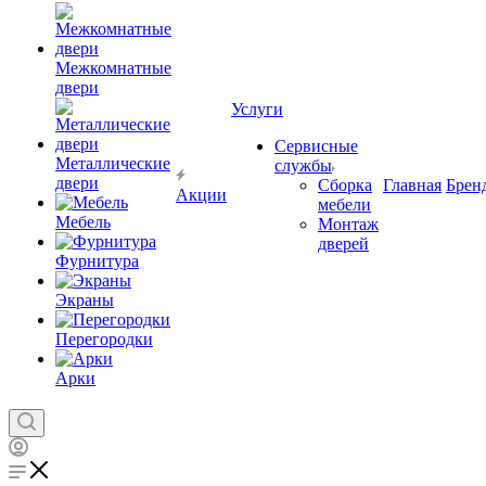
Межкомнатные
двери
Услуги
Сервисные
Металлические
службы
двери
Сборка
Главная
Брен
Акции
мебели
Мебель
Монтаж
дверей
Фурнитура
Экраны
Перегородки
Арки