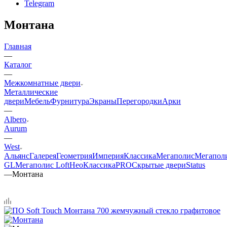
Telegram
Монтана
Главная
—
Каталог
—
Межкомнатные двери
Металлические
двери
Мебель
Фурнитура
Экраны
Перегородки
Арки
—
Albero
Aurum
—
West
Альянс
Галерея
Геометрия
Империя
Классика
Мегаполис
Мегапол
GL
Мегаполис Loft
НеоКлассикаPRO
Скрытые двери
Status
—
Монтана