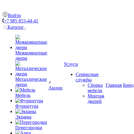
Войти
+7 985 853-44-41
Каталог
Межкомнатные
двери
Услуги
Сервисные
Металлические
службы
двери
Сборка
Главная
Брен
Акции
мебели
Мебель
Монтаж
дверей
Фурнитура
Экраны
Перегородки