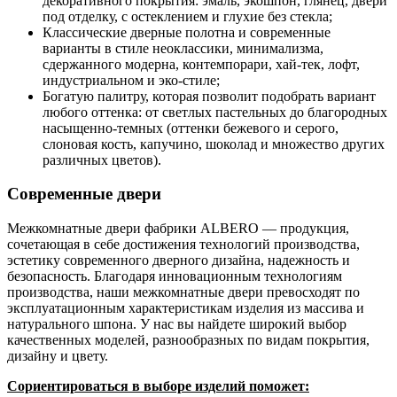
декоративного покрытия: эмаль, экошпон, глянец, двери
под отделку, с остеклением и глухие без стекла;
Классические дверные полотна и современные
варианты в стиле неоклассики, минимализма,
сдержанного модерна, контемпорари, хай-тек, лофт,
индустриальном и эко-стиле;
Богатую палитру, которая позволит подобрать вариант
любого оттенка: от светлых пастельных до благородных
насыщенно-темных (оттенки бежевого и серого,
слоновая кость, капучино, шоколад и множество других
различных цветов).
Современные двери
Межкомнатные двери фабрики ALBERO — продукция,
сочетающая в себе достижения технологий производства,
эстетику современного дверного дизайна, надежность и
безопасность. Благодаря инновационным технологиям
производства, наши межкомнатные двери превосходят по
эксплуатационным характеристикам изделия из массива и
натурального шпона. У нас вы найдете широкий выбор
качественных моделей, разнообразных по видам покрытия,
дизайну и цвету.
Сориентироваться в выборе изделий поможет: