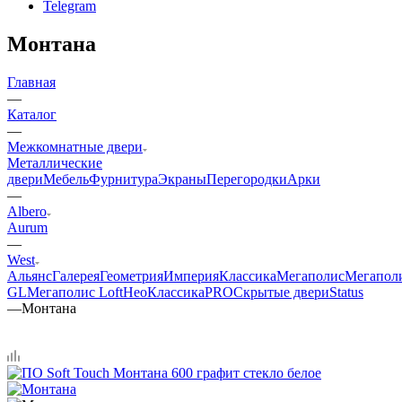
Telegram
Монтана
Главная
—
Каталог
—
Межкомнатные двери
Металлические
двери
Мебель
Фурнитура
Экраны
Перегородки
Арки
—
Albero
Aurum
—
West
Альянс
Галерея
Геометрия
Империя
Классика
Мегаполис
Мегапол
GL
Мегаполис Loft
НеоКлассикаPRO
Скрытые двери
Status
—
Монтана