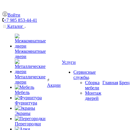
Войти
+7 985 853-44-41
Каталог
Межкомнатные
двери
Услуги
Сервисные
Металлические
службы
двери
Сборка
Главная
Брен
Акции
мебели
Мебель
Монтаж
дверей
Фурнитура
Экраны
Перегородки