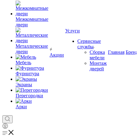
Межкомнатные
двери
Услуги
Сервисные
Металлические
службы
двери
Сборка
Главная
Брен
Акции
мебели
Мебель
Монтаж
дверей
Фурнитура
Экраны
Перегородки
Арки