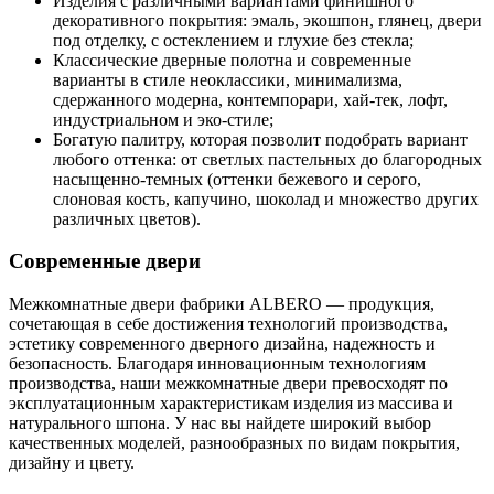
Изделия с различными вариантами финишного
декоративного покрытия: эмаль, экошпон, глянец, двери
под отделку, с остеклением и глухие без стекла;
Классические дверные полотна и современные
варианты в стиле неоклассики, минимализма,
сдержанного модерна, контемпорари, хай-тек, лофт,
индустриальном и эко-стиле;
Богатую палитру, которая позволит подобрать вариант
любого оттенка: от светлых пастельных до благородных
насыщенно-темных (оттенки бежевого и серого,
слоновая кость, капучино, шоколад и множество других
различных цветов).
Современные двери
Межкомнатные двери фабрики ALBERO — продукция,
сочетающая в себе достижения технологий производства,
эстетику современного дверного дизайна, надежность и
безопасность. Благодаря инновационным технологиям
производства, наши межкомнатные двери превосходят по
эксплуатационным характеристикам изделия из массива и
натурального шпона. У нас вы найдете широкий выбор
качественных моделей, разнообразных по видам покрытия,
дизайну и цвету.