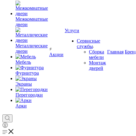
Межкомнатные
двери
Услуги
Сервисные
Металлические
службы
двери
Сборка
Главная
Брен
Акции
мебели
Мебель
Монтаж
дверей
Фурнитура
Экраны
Перегородки
Арки