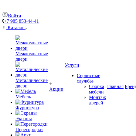
Войти
+7 985 853-44-41
Каталог
Межкомнатные
двери
Услуги
Сервисные
Металлические
службы
двери
Сборка
Главная
Брен
Акции
мебели
Мебель
Монтаж
дверей
Фурнитура
Экраны
Перегородки