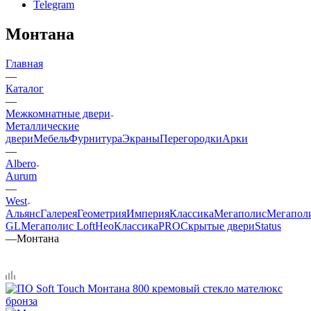
Telegram
Монтана
Главная
—
Каталог
—
Межкомнатные двери
Металлические
двери
Мебель
Фурнитура
Экраны
Перегородки
Арки
—
Albero
Aurum
—
West
Альянс
Галерея
Геометрия
Империя
Классика
Мегаполис
Мегапол
GL
Мегаполис Loft
НеоКлассикаPRO
Скрытые двери
Status
—
Монтана