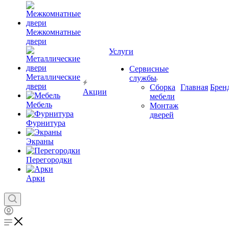
Межкомнатные
двери
Услуги
Сервисные
Металлические
службы
двери
Сборка
Главная
Брен
Акции
мебели
Мебель
Монтаж
дверей
Фурнитура
Экраны
Перегородки
Арки