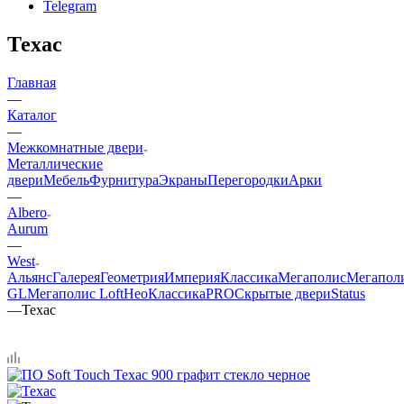
Telegram
Техас
Главная
—
Каталог
—
Межкомнатные двери
Металлические
двери
Мебель
Фурнитура
Экраны
Перегородки
Арки
—
Albero
Aurum
—
West
Альянс
Галерея
Геометрия
Империя
Классика
Мегаполис
Мегапол
GL
Мегаполис Loft
НеоКлассикаPRO
Скрытые двери
Status
—
Техас