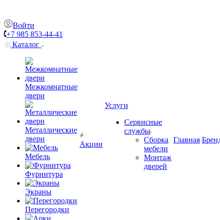
Войти
+7 985 853-44-41
Каталог
Межкомнатные
двери
Услуги
Сервисные
Металлические
службы
двери
Сборка
Главная
Брен
Акции
мебели
Мебель
Монтаж
дверей
Фурнитура
Экраны
Перегородки