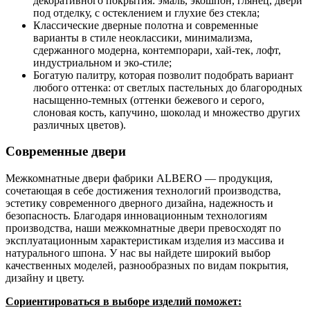
декоративного покрытия: эмаль, экошпон, глянец, двери
под отделку, с остеклением и глухие без стекла;
Классические дверные полотна и современные
варианты в стиле неоклассики, минимализма,
сдержанного модерна, контемпорари, хай-тек, лофт,
индустриальном и эко-стиле;
Богатую палитру, которая позволит подобрать вариант
любого оттенка: от светлых пастельных до благородных
насыщенно-темных (оттенки бежевого и серого,
слоновая кость, капучино, шоколад и множество других
различных цветов).
Современные двери
Межкомнатные двери фабрики ALBERO — продукция,
сочетающая в себе достижения технологий производства,
эстетику современного дверного дизайна, надежность и
безопасность. Благодаря инновационным технологиям
производства, наши межкомнатные двери превосходят по
эксплуатационным характеристикам изделия из массива и
натурального шпона. У нас вы найдете широкий выбор
качественных моделей, разнообразных по видам покрытия,
дизайну и цвету.
Сориентироваться в выборе изделий поможет: