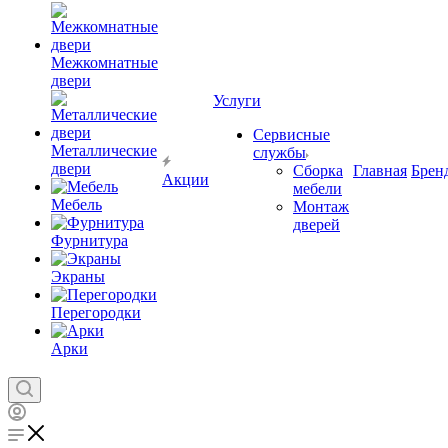
Межкомнатные
двери
Услуги
Сервисные
Металлические
службы
двери
Сборка
Главная
Брен
Акции
мебели
Мебель
Монтаж
дверей
Фурнитура
Экраны
Перегородки
Арки