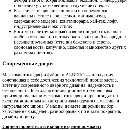
декоративного покрытия: эмаль, экошпон, глянец, двери
под отделку, с остеклением и глухие без стекла;
Классические дверные полотна и современные
варианты в стиле неоклассики, минимализма,
сдержанного модерна, контемпорари, хай-тек, лофт,
индустриальном и эко-стиле;
Богатую палитру, которая позволит подобрать вариант
любого оттенка: от светлых пастельных до благородных
насыщенно-темных (оттенки бежевого и серого,
слоновая кость, капучино, шоколад и множество других
различных цветов).
Современные двери
Межкомнатные двери фабрики ALBERO — продукция,
сочетающая в себе достижения технологий производства,
эстетику современного дверного дизайна, надежность и
безопасность. Благодаря инновационным технологиям
производства, наши межкомнатные двери превосходят по
эксплуатационным характеристикам изделия из массива и
натурального шпона. У нас вы найдете широкий выбор
качественных моделей, разнообразных по видам покрытия,
дизайну и цвету.
Сориентироваться в выборе изделий поможет: