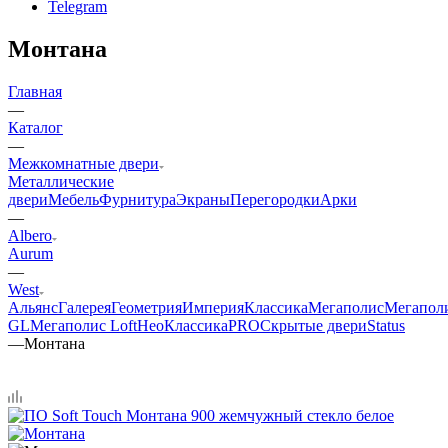
Telegram
Монтана
Главная
—
Каталог
—
Межкомнатные двери
Металлические
двери
Мебель
Фурнитура
Экраны
Перегородки
Арки
—
Albero
Aurum
—
West
Альянс
Галерея
Геометрия
Империя
Классика
Мегаполис
Мегапол
GL
Мегаполис Loft
НеоКлассикаPRO
Скрытые двери
Status
—
Монтана