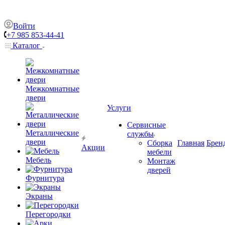
Войти
+7 985 853-44-41
Каталог
Межкомнатные
двери
Услуги
Сервисные
Металлические
службы
двери
Сборка
Главная
Брен
Акции
мебели
Мебель
Монтаж
дверей
Фурнитура
Экраны
Перегородки