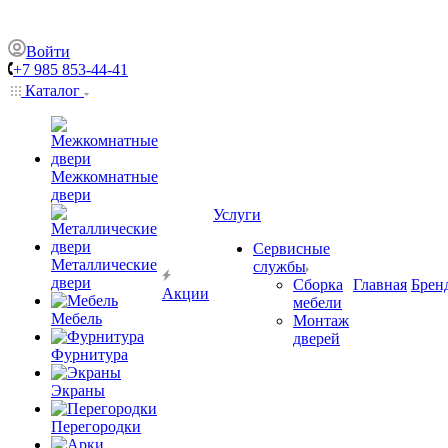
Войти
+7 985 853-44-41
Каталог
Межкомнатные
двери
Услуги
Сервисные
Металлические
службы
двери
Сборка
Главная
Брен
Акции
мебели
Мебель
Монтаж
дверей
Фурнитура
Экраны
Перегородки