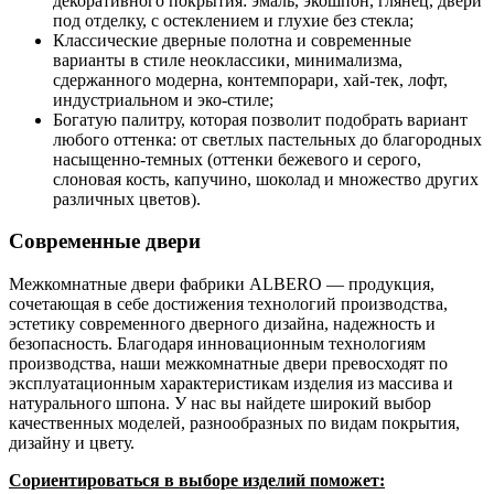
декоративного покрытия: эмаль, экошпон, глянец, двери
под отделку, с остеклением и глухие без стекла;
Классические дверные полотна и современные
варианты в стиле неоклассики, минимализма,
сдержанного модерна, контемпорари, хай-тек, лофт,
индустриальном и эко-стиле;
Богатую палитру, которая позволит подобрать вариант
любого оттенка: от светлых пастельных до благородных
насыщенно-темных (оттенки бежевого и серого,
слоновая кость, капучино, шоколад и множество других
различных цветов).
Современные двери
Межкомнатные двери фабрики ALBERO — продукция,
сочетающая в себе достижения технологий производства,
эстетику современного дверного дизайна, надежность и
безопасность. Благодаря инновационным технологиям
производства, наши межкомнатные двери превосходят по
эксплуатационным характеристикам изделия из массива и
натурального шпона. У нас вы найдете широкий выбор
качественных моделей, разнообразных по видам покрытия,
дизайну и цвету.
Сориентироваться в выборе изделий поможет: