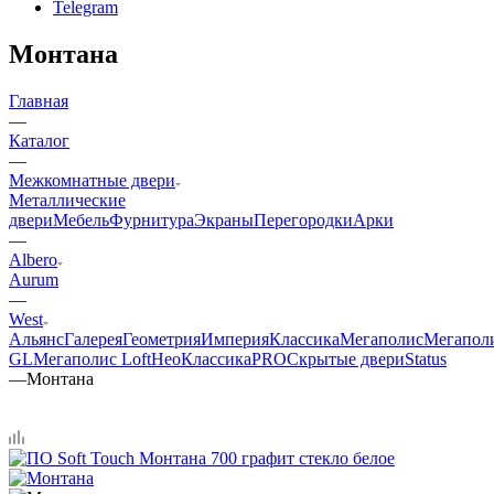
Telegram
Монтана
Главная
—
Каталог
—
Межкомнатные двери
Металлические
двери
Мебель
Фурнитура
Экраны
Перегородки
Арки
—
Albero
Aurum
—
West
Альянс
Галерея
Геометрия
Империя
Классика
Мегаполис
Мегапол
GL
Мегаполис Loft
НеоКлассикаPRO
Скрытые двери
Status
—
Монтана