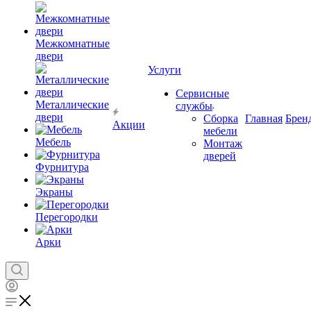
Межкомнатные
двери
Услуги
Сервисные
Металлические
службы
двери
Сборка
Главная
Брен
Акции
мебели
Мебель
Монтаж
дверей
Фурнитура
Экраны
Перегородки
Арки