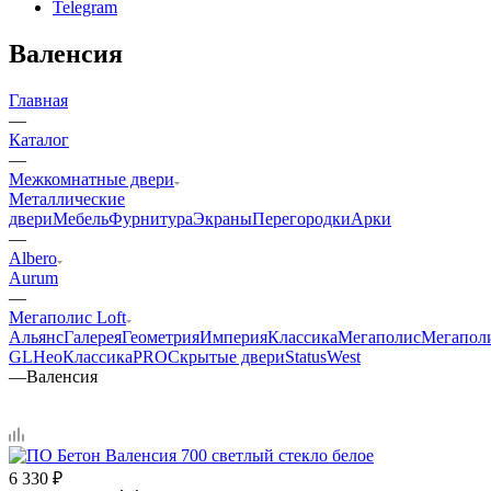
Telegram
Валенсия
Главная
—
Каталог
—
Межкомнатные двери
Металлические
двери
Мебель
Фурнитура
Экраны
Перегородки
Арки
—
Albero
Aurum
—
Мегаполис Loft
Альянс
Галерея
Геометрия
Империя
Классика
Мегаполис
Мегапол
GL
НеоКлассикаPRO
Скрытые двери
Status
West
—
Валенсия
6 330
₽