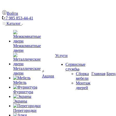
Войти
+7 985 853-44-41
Каталог
Межкомнатные
двери
Услуги
Сервисные
Металлические
службы
двери
Сборка
Главная
Брен
Акции
мебели
Мебель
Монтаж
дверей
Фурнитура
Экраны
Перегородки