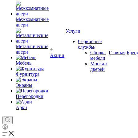
Межкомнатные
двери
Услуги
Сервисные
Металлические
службы
двери
Сборка
Главная
Брен
Акции
мебели
Мебель
Монтаж
дверей
Фурнитура
Экраны
Перегородки
Арки