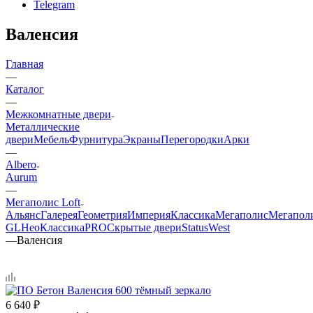
Telegram
Валенсия
Главная
—
Каталог
—
Межкомнатные двери
Металлические
двери
Мебель
Фурнитура
Экраны
Перегородки
Арки
—
Albero
Aurum
—
Мегаполис Loft
Альянс
Галерея
Геометрия
Империя
Классика
Мегаполис
Мегапол
GL
НеоКлассикаPRO
Скрытые двери
Status
West
—
Валенсия
6 640
₽