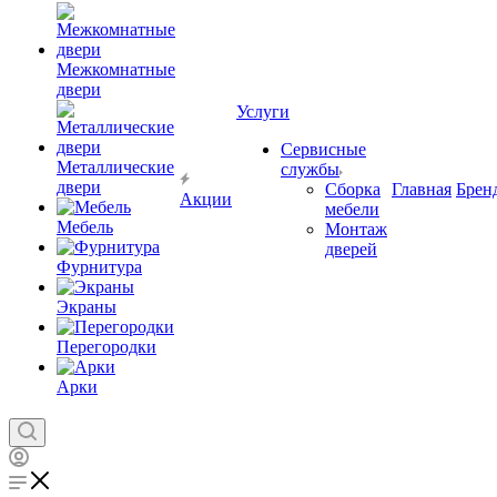
Межкомнатные
двери
Услуги
Сервисные
Металлические
службы
двери
Сборка
Главная
Брен
Акции
мебели
Мебель
Монтаж
дверей
Фурнитура
Экраны
Перегородки
Арки