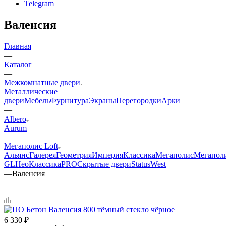
Telegram
Валенсия
Главная
—
Каталог
—
Межкомнатные двери
Металлические
двери
Мебель
Фурнитура
Экраны
Перегородки
Арки
—
Albero
Aurum
—
Мегаполис Loft
Альянс
Галерея
Геометрия
Империя
Классика
Мегаполис
Мегапол
GL
НеоКлассикаPRO
Скрытые двери
Status
West
—
Валенсия
6 330
₽