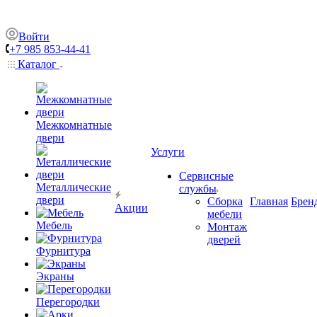
Войти
+7 985 853-44-41
Каталог
Межкомнатные
двери
Услуги
Сервисные
Металлические
службы
двери
Сборка
Главная
Брен
Акции
мебели
Мебель
Монтаж
дверей
Фурнитура
Экраны
Перегородки