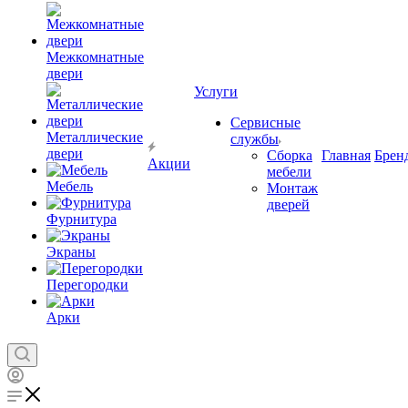
Межкомнатные
двери
Услуги
Сервисные
Металлические
службы
двери
Сборка
Главная
Брен
Акции
мебели
Мебель
Монтаж
дверей
Фурнитура
Экраны
Перегородки
Арки