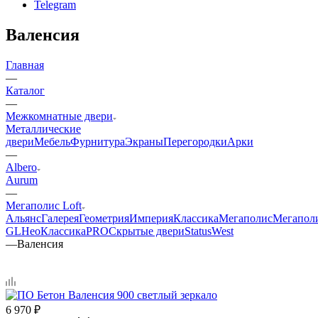
Telegram
Валенсия
Главная
—
Каталог
—
Межкомнатные двери
Металлические
двери
Мебель
Фурнитура
Экраны
Перегородки
Арки
—
Albero
Aurum
—
Мегаполис Loft
Альянс
Галерея
Геометрия
Империя
Классика
Мегаполис
Мегапол
GL
НеоКлассикаPRO
Скрытые двери
Status
West
—
Валенсия
6 970
₽